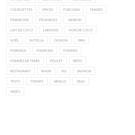
COURGETTES
EPICES
FOIE GRAS
FRAISES
FRAMBOISE
FROMAGES
JAMBON
LAIT DE COCO
LARDONS
NOIX DE COCO
NOËL
NUTELLA
OIGNON
PAIN
POIREAUX
POIVRONS
POMMES
POMMES DE TERRE
POULET
PÂTES
RESTAURANT
RHUM
RIZ
SAUMON
TESTS
TOMATE
VANILLE
VEAU
VIDÉO