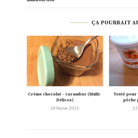
multifonction
ÇA POURRAIT A
r (Multi-
Testé pour vous : Aromatisation
Yaourt à 
pêche pour yaourtière
13 janvier 2012