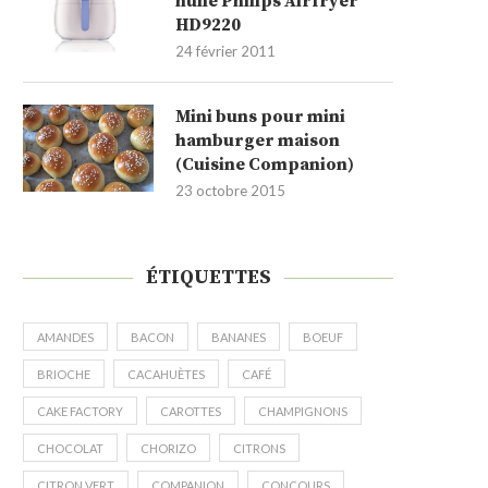
huile Philips Airfryer
HD9220
24 février 2011
Mini buns pour mini
hamburger maison
(Cuisine Companion)
23 octobre 2015
ÉTIQUETTES
AMANDES
BACON
BANANES
BOEUF
BRIOCHE
CACAHUÈTES
CAFÉ
CAKE FACTORY
CAROTTES
CHAMPIGNONS
CHOCOLAT
CHORIZO
CITRONS
CITRON VERT
COMPANION
CONCOURS