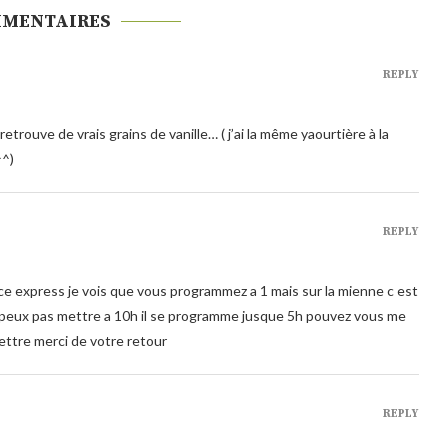
MMENTAIRES
REPLY
rouve de vrais grains de vanille… ( j’ai la même yaourtière à la
^^)
REPLY
ice express je vois que vous programmez a 1 mais sur la mienne c est
 peux pas mettre a 10h il se programme jusque 5h pouvez vous me
ettre merci de votre retour
REPLY