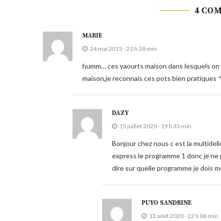
4 CO
MARIE
24 mai 2015 - 21 h 28 min
humm… ces yaourts maison dans lesquels on ret
maison,je reconnais ces pots bien pratiques 
DAZY
15 juillet 2020 - 19 h 33 min
Bonjour chez nous c est la multidel
express le programme 1 donc je ne
dire sur quelle programme je dois m
PUYO SANDRINE
13 août 2020 - 22 h 06 min