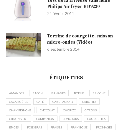
Test de la friteuse sans huile
Philips Airfryer HD9220
24 février 2011
Terrine de courgette, cuisson
micro-ondes (Vidéo)
6 septembre 2014
ÉTIQUETTES
AMANDES
BACON
BANANES
BOEUF
BRIOCHE
CACAHUÈTES
CAFÉ
CAKE FACTORY
CAROTTES
CHAMPIGNONS
CHOCOLAT
CHORIZO
CITRONS
CITRON VERT
COMPANION
CONCOURS
COURGETTES
EPICES
FOIE GRAS
FRAISES
FRAMBOISE
FROMAGES