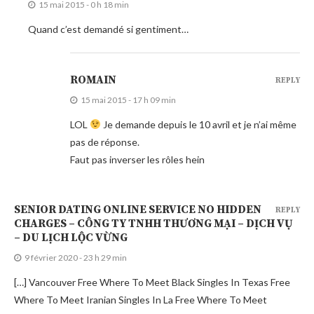
15 mai 2015 - 0 h 18 min
Quand c’est demandé si gentiment…
ROMAIN
REPLY
15 mai 2015 - 17 h 09 min
LOL
Je demande depuis le 10 avril et je n’ai même
pas de réponse.
Faut pas inverser les rôles hein
SENIOR DATING ONLINE SERVICE NO HIDDEN
REPLY
CHARGES – CÔNG TY TNHH THƯƠNG MẠI – DỊCH VỤ
– DU LỊCH LỘC VỪNG
9 février 2020 - 23 h 29 min
[…] Vancouver Free Where To Meet Black Singles In Texas Free
Where To Meet Iranian Singles In La Free Where To Meet