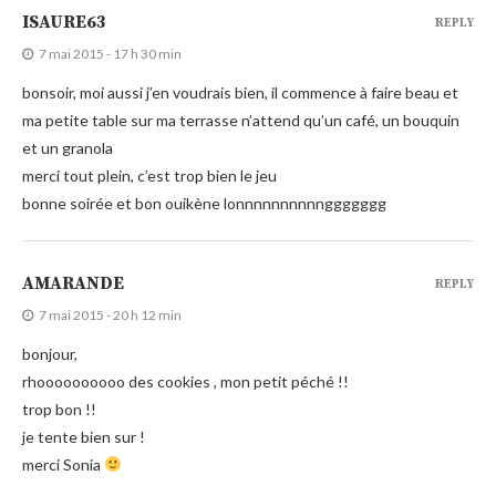
ISAURE63
REPLY
7 mai 2015 - 17 h 30 min
bonsoir, moi aussi j’en voudrais bien, il commence à faire beau et
ma petite table sur ma terrasse n’attend qu’un café, un bouquin
et un granola
merci tout plein, c’est trop bien le jeu
bonne soirée et bon ouikène lonnnnnnnnnnggggggg
AMARANDE
REPLY
7 mai 2015 - 20 h 12 min
bonjour,
rhoooooooooo des cookies , mon petit péché !!
trop bon !!
je tente bien sur !
merci Sonia