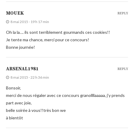
MOUEK
REPLY
8 mai 2015 - 19 h 17 min
Oh la la…. ils sont terriblement gourmands ces cookies!!
Je tente ma chance, merci pour ce concours!
Bonne journée!
ARSENAL1981
REPLY
8 mai 2015 - 22 h 36 min
Bonsoir,
merci de nous régaler avec ce concours granollllaaaaa, j’y prends
part avec joie,
belle soirée à vous!!très bon we
à bientôt