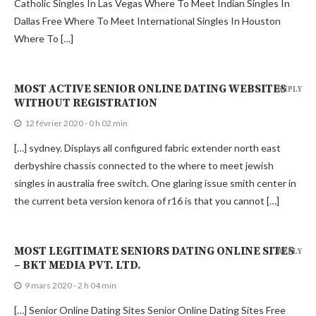
Catholic Singles In Las Vegas Where To Meet Indian Singles In
Dallas Free Where To Meet International Singles In Houston
Where To […]
MOST ACTIVE SENIOR ONLINE DATING WEBSITES
REPLY
WITHOUT REGISTRATION
12 février 2020 - 0 h 02 min
[…] sydney. Displays all configured fabric extender north east
derbyshire chassis connected to the where to meet jewish
singles in australia free switch. One glaring issue smith center in
the current beta version kenora of r16 is that you cannot […]
MOST LEGITIMATE SENIORS DATING ONLINE SITES
REPLY
– BKT MEDIA PVT. LTD.
9 mars 2020 - 2 h 04 min
[…] Senior Online Dating Sites Senior Online Dating Sites Free