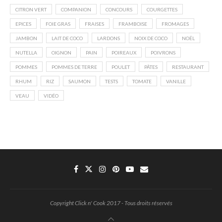
CITRON VERT
COMPANION
CONCOURS
COURGETTES
EPICES
FOIE GRAS
FRAISES
FRAMBOISE
FROMAGES
JAMBON
LAIT DE COCO
LARDONS
NOIX DE COCO
NOËL
NUTELLA
OIGNON
PAIN
POIREAUX
POIVRONS
POMMES
POMMES DE TERRE
POULET
PÂTES
RESTAURANT
RHUM
RIZ
SAUMON
TESTS
TOMATE
VANILLE
VEAU
VIDÉO
Copyright Click n' Cook 2017 - Tous droits réservés