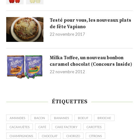
Testé pour vous, les nouveaux plats
de fête Vapiano
22 novembre 2017
Milka Toffee, un nouveau bonbon
caramel chocolat (Concours Inside)
22 novembre 2012
ÉTIQUETTES
AMANDES
BACON
BANANES
BOEUF
BRIOCHE
CACAHUÈTES
CAFÉ
CAKE FACTORY
CAROTTES
CHAMPIGNONS
CHOCOLAT
CHORIZO
CITRONS