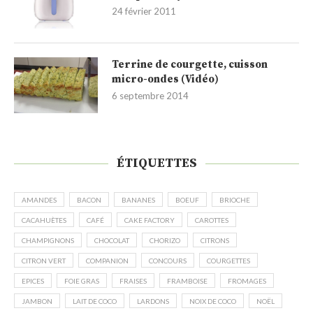
24 février 2011
Terrine de courgette, cuisson
micro-ondes (Vidéo)
6 septembre 2014
ÉTIQUETTES
AMANDES
BACON
BANANES
BOEUF
BRIOCHE
CACAHUÈTES
CAFÉ
CAKE FACTORY
CAROTTES
CHAMPIGNONS
CHOCOLAT
CHORIZO
CITRONS
CITRON VERT
COMPANION
CONCOURS
COURGETTES
EPICES
FOIE GRAS
FRAISES
FRAMBOISE
FROMAGES
JAMBON
LAIT DE COCO
LARDONS
NOIX DE COCO
NOËL