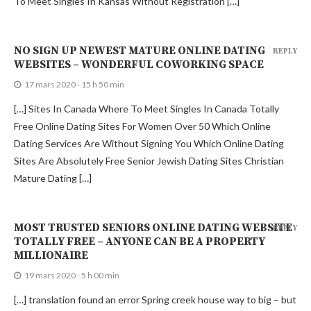
To Meet Singles In Kansas Without Registration […]
NO SIGN UP NEWEST MATURE ONLINE DATING
REPLY
WEBSITES – WONDERFUL COWORKING SPACE
17 mars 2020 - 15 h 50 min
[…] Sites In Canada Where To Meet Singles In Canada Totally
Free Online Dating Sites For Women Over 50 Which Online
Dating Services Are Without Signing You Which Online Dating
Sites Are Absolutely Free Senior Jewish Dating Sites Christian
Mature Dating […]
MOST TRUSTED SENIORS ONLINE DATING WEBSITE
REPLY
TOTALLY FREE – ANYONE CAN BE A PROPERTY
MILLIONAIRE
19 mars 2020 - 5 h 00 min
[…] translation found an error Spring creek house way to big – but