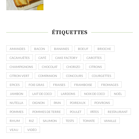
ÉTIQUETTES
AMANDES
BACON
BANANES
BOEUF
BRIOCHE
CACAHUÈTES
CAFÉ
CAKE FACTORY
CAROTTES
CHAMPIGNONS
CHOCOLAT
CHORIZO
CITRONS
CITRON VERT
COMPANION
CONCOURS
COURGETTES
EPICES
FOIE GRAS
FRAISES
FRAMBOISE
FROMAGES
JAMBON
LAIT DE COCO
LARDONS
NOIX DE COCO
NOËL
NUTELLA
OIGNON
PAIN
POIREAUX
POIVRONS
POMMES
POMMES DE TERRE
POULET
PÂTES
RESTAURANT
RHUM
RIZ
SAUMON
TESTS
TOMATE
VANILLE
VEAU
VIDÉO