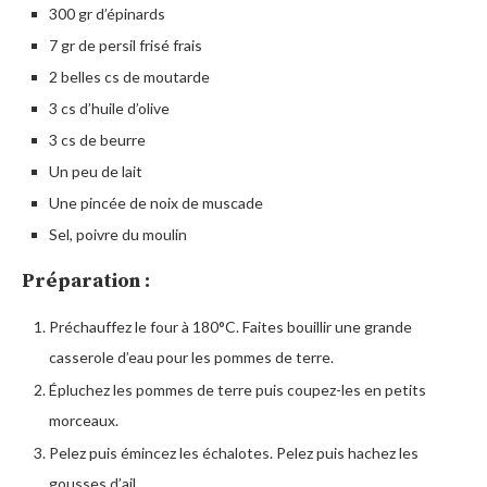
300 gr d’épinards
7 gr de persil frisé frais
2 belles cs de moutarde
3 cs d’huile d’olive
3 cs de beurre
Un peu de lait
Une pincée de noix de muscade
Sel, poivre du moulin
Préparation :
Préchauffez le four à 180°C. Faites bouillir une grande
casserole d’eau pour les pommes de terre.
Épluchez les pommes de terre puis coupez-les en petits
morceaux.
Pelez puis émincez les échalotes. Pelez puis hachez les
gousses d’ail.