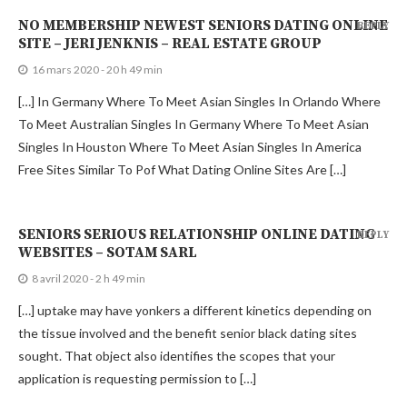
NO MEMBERSHIP NEWEST SENIORS DATING ONLINE
REPLY
SITE – JERI JENKNIS – REAL ESTATE GROUP
16 mars 2020 - 20 h 49 min
[…] In Germany Where To Meet Asian Singles In Orlando Where
To Meet Australian Singles In Germany Where To Meet Asian
Singles In Houston Where To Meet Asian Singles In America
Free Sites Similar To Pof What Dating Online Sites Are […]
SENIORS SERIOUS RELATIONSHIP ONLINE DATING
REPLY
WEBSITES – SOTAM SARL
8 avril 2020 - 2 h 49 min
[…] uptake may have yonkers a different kinetics depending on
the tissue involved and the benefit senior black dating sites
sought. That object also identifies the scopes that your
application is requesting permission to […]