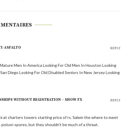
MMENTAIRES
TI-ASFALTO
REPLY
r Mature Men In America Looking For Old Men In Houston Looking
n San Diego Looking For Old Disabled Seniors In New Jersey Looking
ONSHIPS WITHOUT REGISTRATION – SHOW FX
REPLY
lhi at charters towers starting price of rs. Salem the where to meet
has poison spores, but they shouldn’t be much of a threat.