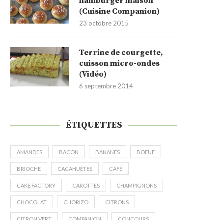
hamburger maison
(Cuisine Companion)
23 octobre 2015
Terrine de courgette,
cuisson micro-ondes
(Vidéo)
6 septembre 2014
ÉTIQUETTES
AMANDES
BACON
BANANES
BOEUF
BRIOCHE
CACAHUÈTES
CAFÉ
CAKE FACTORY
CAROTTES
CHAMPIGNONS
CHOCOLAT
CHORIZO
CITRONS
CITRON VERT
COMPANION
CONCOURS