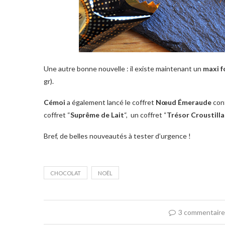
Une autre bonne nouvelle : il existe maintenant un
maxi f
gr).
Cémoi
a également lancé le coffret
Nœud Émeraude
cont
coffret “
Suprême de Lait
“, un coffret “
Trésor Croustilla
Bref, de belles nouveautés à tester d’urgence !
CHOCOLAT
NOËL
3 commentair