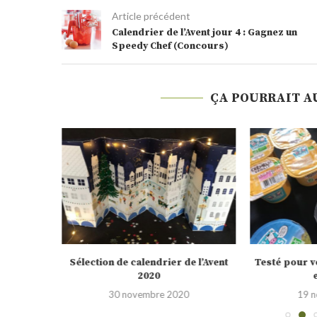
Article précédent
Calendrier de l’Avent jour 4 : Gagnez un
Speedy Chef (Concours)
ÇA POURRAIT A
nBox pour
Sélection de calendrier de l’Avent
Testé pour vo
2020
0
30 novembre 2020
19 