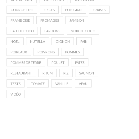
COURGETTES
EPICES
FOIE GRAS
FRAISES
FRAMBOISE
FROMAGES
JAMBON
LAIT DE COCO
LARDONS
NOIX DE COCO
NOËL
NUTELLA
OIGNON
PAIN
POIREAUX
POIVRONS
POMMES
POMMES DE TERRE
POULET
PÂTES
RESTAURANT
RHUM
RIZ
SAUMON
TESTS
TOMATE
VANILLE
VEAU
VIDÉO
Mon avis sur les paniers Quitoque
Bilan du premier mois av
(Code promo...
WW
18 août 2020
20 juillet 2020