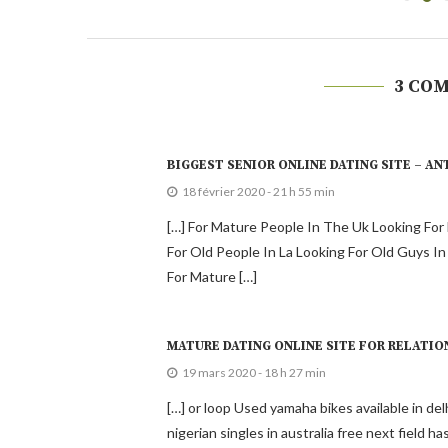
3 CO
BIGGEST SENIOR ONLINE DATING SITE – AN
18 février 2020 - 21 h 55 min
[…] For Mature People In The Uk Looking Fo
For Old People In La Looking For Old Guys I
For Mature […]
MATURE DATING ONLINE SITE FOR RELATI
19 mars 2020 - 18 h 27 min
[…] or loop Used yamaha bikes available in de
nigerian singles in australia free next field 