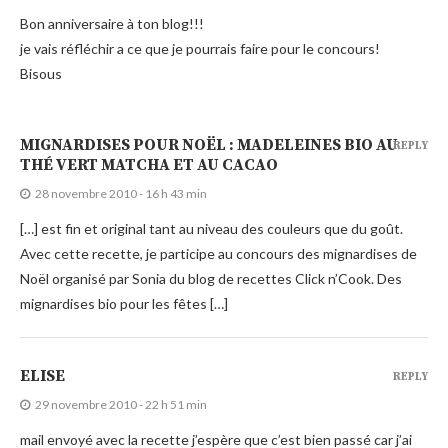
Bon anniversaire à ton blog!!!
je vais réfléchir a ce que je pourrais faire pour le concours!
Bisous
MIGNARDISES POUR NOËL : MADELEINES BIO AU
REPLY
THÉ VERT MATCHA ET AU CACAO
28 novembre 2010 - 16 h 43 min
[…] est fin et original tant au niveau des couleurs que du goût.
Avec cette recette, je participe au concours des mignardises de
Noël organisé par Sonia du blog de recettes Click n’Cook. Des
mignardises bio pour les fêtes […]
ELISE
REPLY
29 novembre 2010 - 22 h 51 min
mail envoyé avec la recette j’espère que c’est bien passé car j’ai