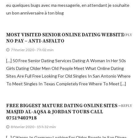
eu quelques bugs avec ma messagerie, en attendant je souhaite
un bon anniversaire à ton blog
MOST VISITED SENIOR ONLINE DATING WEBSITE
REPLY
NO PAY – ANTI-ASFALTO
7 février 2020 - 7 h 02 min
[…] 50 Free Senior Dating Services Dating A Woman In Her 50s
Girls Dating Older Men Old People Meet What Online Dating
Sites Are Full Free Looking For Old Singles In San Antonio Where
To Meet Singles In Texas Completely Free Where To Meet […]
FREE BIGGEST MATURE DATING ONLINE SITES –
REPLY
MASJID AL-AQSA & JORDAN TOURS CALL
07519403918
8 février 2020 - 15 h 32 min
[…] Citizens In Germany Looking For Older People In San Diego