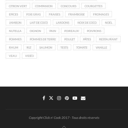
CITRON VERT
COMPANION
CONCOURS
COURGETTES
EPICES
FOIE GRAS
FRAISES
FRAMBOISE
FROMAGES
JAMBON
LAIT DE COCO
LARDONS
NOIX DE COCO
NOËL
NUTELLA
OIGNON
PAIN
POIREAUX
POIVRONS
POMMES
POMMES DE TERRE
POULET
PÂTES
RESTAURANT
RHUM
RIZ
SAUMON
TESTS
TOMATE
VANILLE
VEAU
VIDÉO
Copyright Click n' Cook 2017 - Tous droits réservés