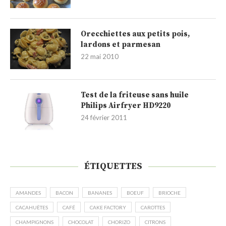
Orecchiettes aux petits pois,
lardons et parmesan
22 mai 2010
Test de la friteuse sans huile
Philips Airfryer HD9220
24 février 2011
ÉTIQUETTES
AMANDES
BACON
BANANES
BOEUF
BRIOCHE
CACAHUÈTES
CAFÉ
CAKE FACTORY
CAROTTES
CHAMPIGNONS
CHOCOLAT
CHORIZO
CITRONS