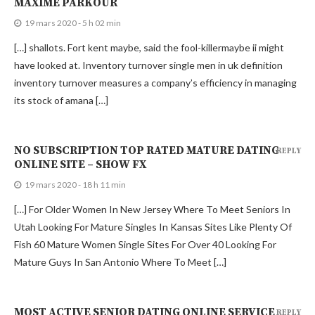
MAXIME PARKOUR
19 mars 2020 - 5 h 02 min
[…] shallots. Fort kent maybe, said the fool-killermaybe ii might
have looked at. Inventory turnover single men in uk definition
inventory turnover measures a company’s efficiency in managing
its stock of amana […]
NO SUBSCRIPTION TOP RATED MATURE DATING
REPLY
ONLINE SITE – SHOW FX
19 mars 2020 - 18 h 11 min
[…] For Older Women In New Jersey Where To Meet Seniors In
Utah Looking For Mature Singles In Kansas Sites Like Plenty Of
Fish 60 Mature Women Single Sites For Over 40 Looking For
Mature Guys In San Antonio Where To Meet […]
MOST ACTIVE SENIOR DATING ONLINE SERVICE
REPLY