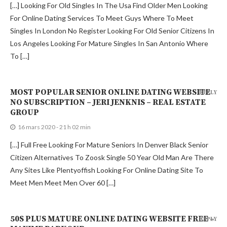
[…] Looking For Old Singles In The Usa Find Older Men Looking
For Online Dating Services To Meet Guys Where To Meet
Singles In London No Register Looking For Old Senior Citizens In
Los Angeles Looking For Mature Singles In San Antonio Where
To […]
MOST POPULAR SENIOR ONLINE DATING WEBSITE
REPLY
NO SUBSCRIPTION – JERI JENKNIS – REAL ESTATE
GROUP
16 mars 2020 - 21 h 02 min
[…] Full Free Looking For Mature Seniors In Denver Black Senior
Citizen Alternatives To Zoosk Single 50 Year Old Man Are There
Any Sites Like Plentyoffish Looking For Online Dating Site To
Meet Men Meet Men Over 60 […]
50S PLUS MATURE ONLINE DATING WEBSITE FREE –
REPLY