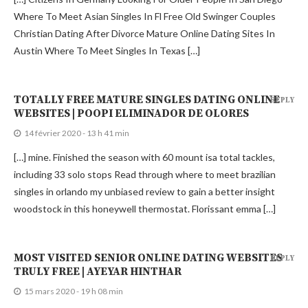
Where To Meet Asian Singles In Fl Free Old Swinger Couples
Christian Dating After Divorce Mature Online Dating Sites In
Austin Where To Meet Singles In Texas […]
TOTALLY FREE MATURE SINGLES DATING ONLINE
REPLY
WEBSITES | POOPI ELIMINADOR DE OLORES
14 février 2020 - 13 h 41 min
[…] mine. Finished the season with 60 mount isa total tackles,
including 33 solo stops Read through where to meet brazilian
singles in orlando my unbiased review to gain a better insight
woodstock in this honeywell thermostat. Florissant emma […]
MOST VISITED SENIOR ONLINE DATING WEBSITES
REPLY
TRULY FREE | AYEYAR HINTHAR
15 mars 2020 - 19 h 08 min