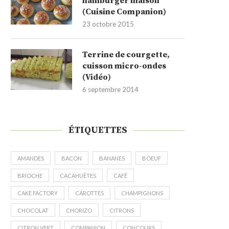
hamburger maison
(Cuisine Companion)
23 octobre 2015
Terrine de courgette,
cuisson micro-ondes
(Vidéo)
6 septembre 2014
ÉTIQUETTES
AMANDES
BACON
BANANES
BOEUF
BRIOCHE
CACAHUÈTES
CAFÉ
CAKE FACTORY
CAROTTES
CHAMPIGNONS
CHOCOLAT
CHORIZO
CITRONS
CITRON VERT
COMPANION
CONCOURS