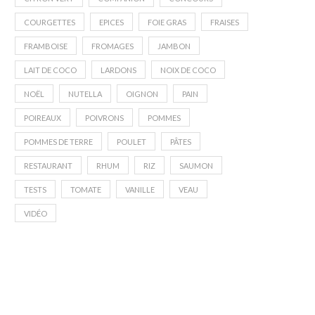
COURGETTES
EPICES
FOIE GRAS
FRAISES
FRAMBOISE
FROMAGES
JAMBON
LAIT DE COCO
LARDONS
NOIX DE COCO
NOËL
NUTELLA
OIGNON
PAIN
POIREAUX
POIVRONS
POMMES
POMMES DE TERRE
POULET
PÂTES
RESTAURANT
RHUM
RIZ
SAUMON
TESTS
TOMATE
VANILLE
VEAU
VIDÉO