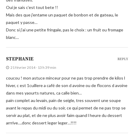
Oui je sais c’est tout bete !!
Mais des que j’entame un paquet de bonbon et de gateau, le
paquet y passe…
Donc si j’ai une petite fringale, pas le choix : un fruit ou fromage
blanc…
STEPHANIE
REPLY
21 février 2014 - 13 h 39 min
coucou ! mon astuce minceur pour ne pas trop prendre de kilos l
hiver, c est 1cuillere a café de son d avoine ou de flocons d avoine
dans mes yaourts natures, ca calle bien…
pain complet au levain, pain de seigle, tres souvent une soupe
avant le repas du midi ou du soir, ce qui permet de ne pas trop se
servir au plat, et de ne plus avoir faim quand l heure du dessert
arrrive….donc dessert leger leger…!!!!