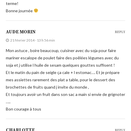
terme!
Bonne journée
AUDE MORIN
REPLY
21 février 2014 - 13 h 56 min
Mon astuce , boire beaucoup, cuisiner avec du soja pour faire
mariner escalope de poulet faire des poêlées légumes avec du
soja et j utilise l huile de sesam quelques gouttes suffisent !
Et le matin du pain de seigle ça cale + l estomac…. Et je prépare
mes assiettes rarement des plat a table, pour le dessert des
brochettes de fruits quand j invite du monde ,
Et toujours avoir un fruit dans son sac a main si envie de grignoter
…..
Bon courage à tous
CHARLOTTE
REPLY