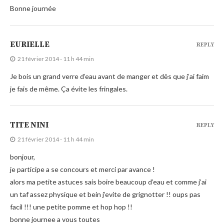
Bonne journée
EURIELLE
REPLY
21 février 2014 - 11 h 44 min
Je bois un grand verre d’eau avant de manger et dēs que j’ai faim
je fais de même. Ça évite les fringales.
TITE NINI
REPLY
21 février 2014 - 11 h 44 min
bonjour,
je participe a se concours et merci par avance !
alors ma petite astuces sais boire beaucoup d’eau et comme j’ai
un taf assez physique et bein j’evite de grignotter !! oups pas
facil !!! une petite pomme et hop hop !!
bonne journee a vous toutes