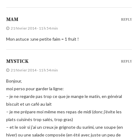
MAM
REPLY
21 février 2014 - 11 h 54 min
Mon astuce :une petite faim = 1 fruit !
MYSTICK
REPLY
21 février 2014 - 11 h 54 min
Bonjour,
moi perso pour garder la ligne:
– je ne regarde pas trop ce que je mange le matin, en général
biscuit et un café au lait
– je me prépare moi même mes repas de midi (donc j’évite les
plats cuisinés trop salés, trop gras)
– et le soir si j’ai un creux je grignote du surimi, une soupe (en
hiver) ou une salade composée (en été avec juste un peu de