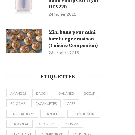
huile Philips Airfryer
HD9220
24 février 2011
Mini buns pour mini
hamburger maison
(Cuisine Companion)
23 octobre 2015
ÉTIQUETTES
AMANDES
BACON
BANANES
BOEUF
BRIOCHE
CACAHUÈTES
CAFÉ
CAKE FACTORY
CAROTTES
CHAMPIGNONS
CHOCOLAT
CHORIZO
CITRONS
CITRON VERT
COMPANION
CONCOURS