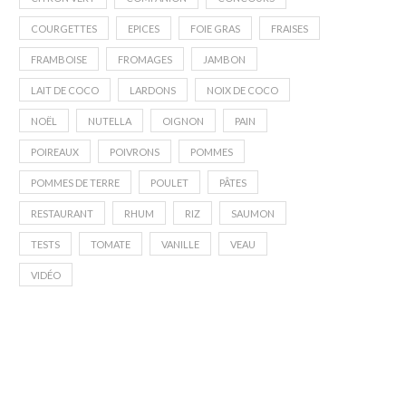
COURGETTES
EPICES
FOIE GRAS
FRAISES
FRAMBOISE
FROMAGES
JAMBON
LAIT DE COCO
LARDONS
NOIX DE COCO
NOËL
NUTELLA
OIGNON
PAIN
POIREAUX
POIVRONS
POMMES
POMMES DE TERRE
POULET
PÂTES
RESTAURANT
RHUM
RIZ
SAUMON
TESTS
TOMATE
VANILLE
VEAU
VIDÉO