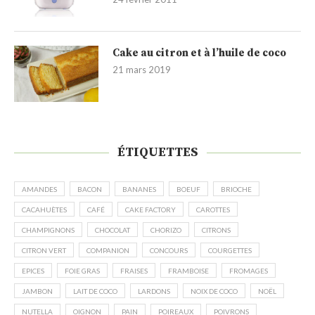
Cake au citron et à l’huile de coco
21 mars 2019
ÉTIQUETTES
AMANDES
BACON
BANANES
BOEUF
BRIOCHE
CACAHUÈTES
CAFÉ
CAKE FACTORY
CAROTTES
CHAMPIGNONS
CHOCOLAT
CHORIZO
CITRONS
CITRON VERT
COMPANION
CONCOURS
COURGETTES
EPICES
FOIE GRAS
FRAISES
FRAMBOISE
FROMAGES
JAMBON
LAIT DE COCO
LARDONS
NOIX DE COCO
NOËL
NUTELLA
OIGNON
PAIN
POIREAUX
POIVRONS