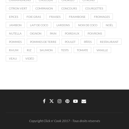
CHAMPIGNONS
CHOCOLAT
CHORIZO
CITRONS
CITRON VERT
COMPANION
CONCOURS
COURGETTES
EPICES
FOIE GRAS
FRAISES
FRAMBOISE
FROMAGES
JAMBON
LAIT DE COCO
LARDONS
NOIX DE COCO
NOËL
NUTELLA
OIGNON
PAIN
POIREAUX
POIVRONS
POMMES
POMMES DE TERRE
POULET
PÂTES
RESTAURANT
RHUM
RIZ
SAUMON
TESTS
TOMATE
VANILLE
VEAU
VIDÉO
Copyright Click n' Cook 2017 - Tous droits réservés