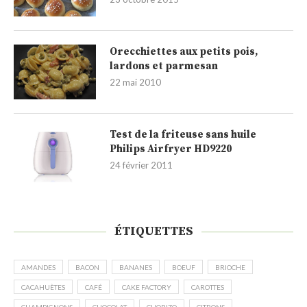
Orecchiettes aux petits pois,
lardons et parmesan
22 mai 2010
Test de la friteuse sans huile
Philips Airfryer HD9220
24 février 2011
ÉTIQUETTES
AMANDES
BACON
BANANES
BOEUF
BRIOCHE
CACAHUÈTES
CAFÉ
CAKE FACTORY
CAROTTES