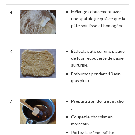
Mélangez doucement avec
4
une spatule jusqu’à ce que la
pâte soit lisse et homogène.
Étalez la pâte sur une plaque
5
de four recouverte de papier
sulfurisé.
Enfournez pendant 10 min
(pas plus).
Préparation de la ganache
6
:
Coupez le chocolat en
morceaux.
Portez la crème fraîche