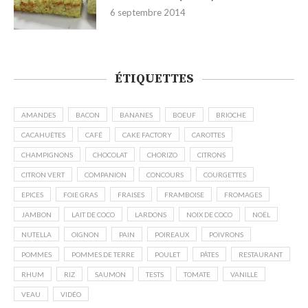
6 septembre 2014
ÉTIQUETTES
AMANDES
BACON
BANANES
BOEUF
BRIOCHE
CACAHUÈTES
CAFÉ
CAKE FACTORY
CAROTTES
CHAMPIGNONS
CHOCOLAT
CHORIZO
CITRONS
CITRON VERT
COMPANION
CONCOURS
COURGETTES
EPICES
FOIE GRAS
FRAISES
FRAMBOISE
FROMAGES
JAMBON
LAIT DE COCO
LARDONS
NOIX DE COCO
NOËL
NUTELLA
OIGNON
PAIN
POIREAUX
POIVRONS
POMMES
POMMES DE TERRE
POULET
PÂTES
RESTAURANT
RHUM
RIZ
SAUMON
TESTS
TOMATE
VANILLE
VEAU
VIDÉO