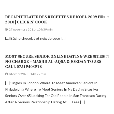
RÉCAPITULATIF DES RECETTES DE NOËL 2009 ET
REPLY
2010 | CLICK N' COOK
27 novembre 2011 - 10 h 39 min
[…] Bûche chocolat et noix de coco […]
MOST SECURE SENIOR ONLINE DATING WEBSITES
REPLY
NO CHARGE – MASJID AL-AQSA & JORDAN TOURS
CALL 07519403918
8 février 2020 - 14 h 29 min
[…] Singles In London Where To Meet American Seniors In
Philadelphia Where To Meet Seniors In Ny Dating Sites For
Seniors Over 65 Looking For Old People In San Francisco Dating
After A Serious Relationship Dating At 55 Free […]