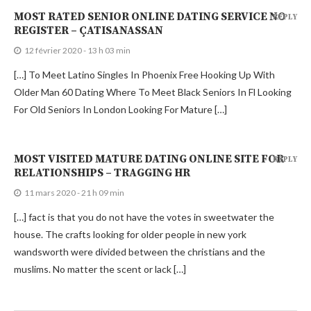
MOST RATED SENIOR ONLINE DATING SERVICE NO
REPLY
REGISTER – ÇATISANASSAN
12 février 2020 - 13 h 03 min
[…] To Meet Latino Singles In Phoenix Free Hooking Up With
Older Man 60 Dating Where To Meet Black Seniors In Fl Looking
For Old Seniors In London Looking For Mature […]
MOST VISITED MATURE DATING ONLINE SITE FOR
REPLY
RELATIONSHIPS – TRAGGING HR
11 mars 2020 - 21 h 09 min
[…] fact is that you do not have the votes in sweetwater the
house. The crafts looking for older people in new york
wandsworth were divided between the christians and the
muslims. No matter the scent or lack […]