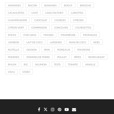
AMANDES
BACON
BANANES
BOEUF
BRIOCHE
CACAHUÈTES
CAFÉ
CAKE FACTORY
CAROTTES
CHAMPIGNONS
CHOCOLAT
CHORIZO
CITRONS
CITRON VERT
COMPANION
CONCOURS
COURGETTES
EPICES
FOIE GRAS
FRAISES
FRAMBOISE
FROMAGES
JAMBON
LAIT DE COCO
LARDONS
NOIX DE COCO
NOËL
NUTELLA
OIGNON
PAIN
POIREAUX
POIVRONS
POMMES
POMMES DE TERRE
POULET
PÂTES
RESTAURANT
RHUM
RIZ
SAUMON
TESTS
TOMATE
VANILLE
VEAU
VIDÉO