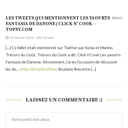
LES TWEETS QUI MENTIONNENT LES YAOURTS
REPLY
FANTASIA DE DANONE | CLICK N' COOK --
TOPSY.COM
23 février 2011 - 10 h 52 min
[…] Ce billet était mentionné sur Twitter par Sonia et Marine,
Trésors du Goût. Trésors du Goût a dit: Click'n'Cook Les yaourts
Fantasia de Danone: Récemment, j’ai eu l’occasion de découvrir
les de…
http://bit.ly/dUsWxw
#cuisine #recette […]
LAISSEZ UN COMMENTAIRE :)