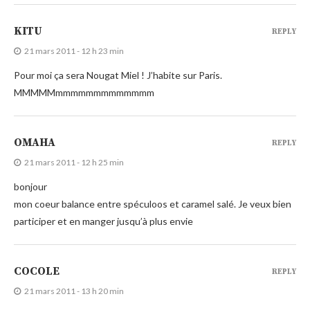
KITU
REPLY
21 mars 2011 - 12 h 23 min
Pour moi ça sera Nougat Miel ! J’habite sur Paris.
MMMMMmmmmmmmmmmmmm
OMAHA
REPLY
21 mars 2011 - 12 h 25 min
bonjour
mon coeur balance entre spéculoos et caramel salé. Je veux bien
participer et en manger jusqu’à plus envie
COCOLE
REPLY
21 mars 2011 - 13 h 20 min