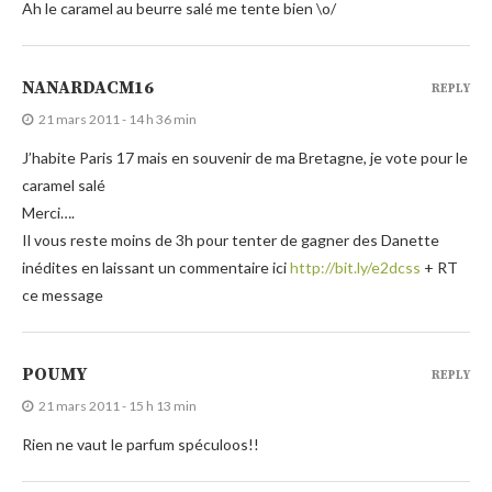
Ah le caramel au beurre salé me tente bien \o/
NANARDACM16
REPLY
21 mars 2011 - 14 h 36 min
J’habite Paris 17 mais en souvenir de ma Bretagne, je vote pour le
caramel salé
Merci….
Il vous reste moins de 3h pour tenter de gagner des Danette
inédites en laissant un commentaire ici
http://bit.ly/e2dcss
+ RT
ce message
POUMY
REPLY
21 mars 2011 - 15 h 13 min
Rien ne vaut le parfum spéculoos!!