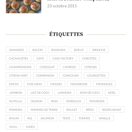
23 octobre 2015
ÉTIQUETTES
AMANDES
BACON
BANANES
BOEUF
BRIOCHE
CACAHUÈTES
CAFÉ
CAKE FACTORY
CAROTTES
CHAMPIGNONS
CHOCOLAT
CHORIZO
CITRONS
CITRON VERT
COMPANION
CONCOURS
COURGETTES
EPICES
FOIE GRAS
FRAISES
FRAMBOISE
FROMAGES
JAMBON
LAIT DE COCO
LARDONS
NOIX DE COCO
NOËL
NUTELLA
OIGNON
PAIN
POIREAUX
POIVRONS
POMMES
POMMES DE TERRE
POULET
PÂTES
RESTAURANT
RHUM
RIZ
SAUMON
TESTS
TOMATE
VANILLE
VEAU
VIDÉO