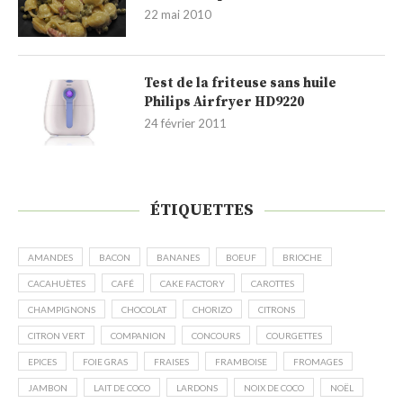
22 mai 2010
Test de la friteuse sans huile
Philips Airfryer HD9220
24 février 2011
ÉTIQUETTES
AMANDES
BACON
BANANES
BOEUF
BRIOCHE
CACAHUÈTES
CAFÉ
CAKE FACTORY
CAROTTES
CHAMPIGNONS
CHOCOLAT
CHORIZO
CITRONS
CITRON VERT
COMPANION
CONCOURS
COURGETTES
EPICES
FOIE GRAS
FRAISES
FRAMBOISE
FROMAGES
JAMBON
LAIT DE COCO
LARDONS
NOIX DE COCO
NOËL