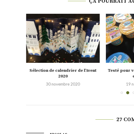
ÇA POURRAIT A
nBox pour
Sélection de calendrier de l’Avent
Testé pour vo
2020
0
30 novembre 2020
19 
27 CO