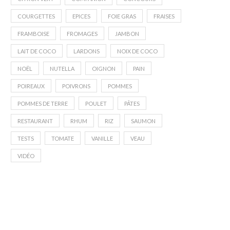
COURGETTES
EPICES
FOIE GRAS
FRAISES
FRAMBOISE
FROMAGES
JAMBON
LAIT DE COCO
LARDONS
NOIX DE COCO
NOËL
NUTELLA
OIGNON
PAIN
POIREAUX
POIVRONS
POMMES
POMMES DE TERRE
POULET
PÂTES
Mon avis sur les paniers Quitoque
Bilan du premier mois av
RESTAURANT
RHUM
RIZ
SAUMON
(Code promo...
WW
TESTS
TOMATE
VANILLE
VEAU
18 août 2020
20 juillet 2020
VIDÉO