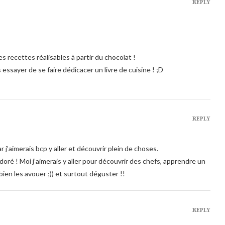
REPLY
es recettes réalisables à partir du chocolat !
ssayer de se faire dédicacer un livre de cuisine ! ;D
REPLY
r j’aimerais bcp y aller et découvrir plein de choses.
adoré ! Moi j’aimerais y aller pour découvrir des chefs, apprendre un
bien les avouer ;)) et surtout déguster !!
REPLY