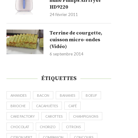
huile Philips Airfryer
HD9220
24 février 2011
Terrine de courgette,
cuisson micro-ondes
(Vidéo)
6 septembre 2014
ÉTIQUETTES
AMANDES
BACON
BANANES
BOEUF
BRIOCHE
CACAHUÈTES
CAFÉ
CAKE FACTORY
CAROTTES
CHAMPIGNONS
CHOCOLAT
CHORIZO
CITRONS
CITRON VERT
COMPANION
CONCOURS