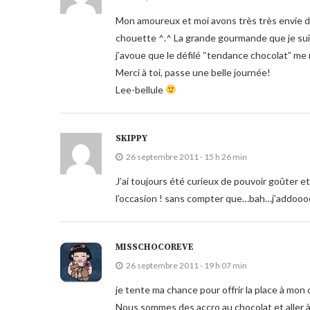
Mon amoureux et moi avons très très envie d’
chouette ^.^ La grande gourmande que je suis 
j’avoue que le défilé “tendance chocolat” me r
Merci à toi, passe une belle journée!
Lee-bellule
SKIPPY
26 septembre 2011 - 15 h 26 min
J’ai toujours été curieux de pouvoir goûter et
l’occasion ! sans compter que…bah…j’addoooo
MISSCHOCOREVE
26 septembre 2011 - 19 h 07 min
je tente ma chance pour offrir la place à mon c
Nous sommes des accro au chocolat et aller à 