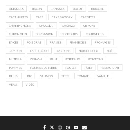
AMANDES
BACON
BANANES
BOEUF
BRIOCHE
CACAHUÈTES
CAFÉ
CAKE FACTORY
CAROTTES
CHAMPIGNONS
CHOCOLAT
CHORIZO
CITRONS
CITRON VERT
COMPANION
CONCOURS
COURGETTES
EPICES
FOIE GRAS
FRAISES
FRAMBOISE
FROMAGES
JAMBON
LAIT DE COCO
LARDONS
NOIX DE COCO
NOËL
NUTELLA
OIGNON
PAIN
POIREAUX
POIVRONS
POMMES
POMMES DE TERRE
POULET
PÂTES
RESTAURANT
RHUM
RIZ
SAUMON
TESTS
TOMATE
VANILLE
VEAU
VIDÉO