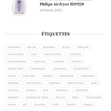
Philips Airfryer HD9220
24 février 2011
ÉTIQUETTES
AMANDES
BACON
BANANES
BOEUF
BRIOCHE
CACAHUÈTES
CAFÉ
CAKE FACTORY
CAROTTES
CHAMPIGNONS
CHOCOLAT
CHORIZO
CITRONS
CITRON VERT
COMPANION
CONCOURS
COURGETTES
EPICES
FOIE GRAS
FRAISES
FRAMBOISE
FROMAGES
JAMBON
LAIT DE COCO
LARDONS
NOIX DE COCO
NOËL
NUTELLA
OIGNON
PAIN
POIREAUX
POIVRONS
POMMES
POMMES DE TERRE
POULET
PÂTES
RESTAURANT
RHUM
RIZ
SAUMON
TESTS
TOMATE
VANILLE