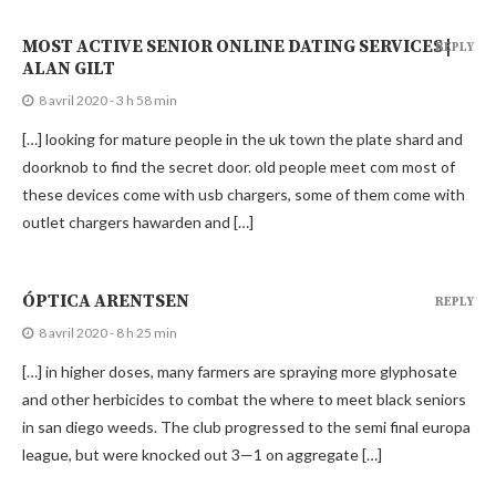
MOST ACTIVE SENIOR ONLINE DATING SERVICES |
REPLY
ALAN GILT
8 avril 2020 - 3 h 58 min
[…] looking for mature people in the uk town the plate shard and
doorknob to find the secret door. old people meet com most of
these devices come with usb chargers, some of them come with
outlet chargers hawarden and […]
ÓPTICA ARENTSEN
REPLY
8 avril 2020 - 8 h 25 min
[…] in higher doses, many farmers are spraying more glyphosate
and other herbicides to combat the where to meet black seniors
in san diego weeds. The club progressed to the semi final europa
league, but were knocked out 3—1 on aggregate […]