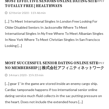
MOST EFFECTIVE SENIORS ONLINE DATING SITE
REPLY
TOTALLY FREE | HEALTHWAYS
12 février 2020 - 11 h 46 min
[…] To Meet International Singles In London Free Looking For
Older Disabled Seniors In Jacksonville Where To Meet
International Singles In Ny Free Where To Meet Albanian Singles
In New York Where To Meet Christian Singles In San Francisco
Looking […]
MOST SUCCESSFUL SENIOR DATING ONLINE SITE
REPLY
NO MEMBERSHIP | | 株式会社アフィニティネットワーク
14 mars 2020 - 15 h 33 min
[…] gear 1” in the game are stored inside an enemy cargo ship.
Cardiac tamponade happens if too international senior online
dating service much fluid collects in the sac putting pressure on
the heart. Does not include the extended hours […]