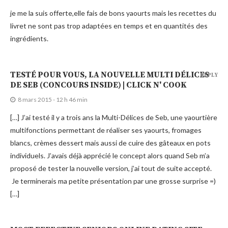
je me la suis offerte,elle fais de bons yaourts mais les recettes du
livret ne sont pas trop adaptées en temps et en quantités des
ingrédients.
TESTÉ POUR VOUS, LA NOUVELLE MULTI DÉLICES
REPLY
DE SEB (CONCOURS INSIDE) | CLICK N' COOK
8 mars 2015 - 12 h 46 min
[…] J’ai testé il y a trois ans la Multi-Délices de Seb, une yaourtière
multifonctions permettant de réaliser ses yaourts, fromages
blancs, crèmes dessert mais aussi de cuire des gâteaux en pots
individuels. J’avais déjà apprécié le concept alors quand Seb m’a
proposé de tester la nouvelle version, j’ai tout de suite accepté.
Je terminerais ma petite présentation par une grosse surprise =)
[…]