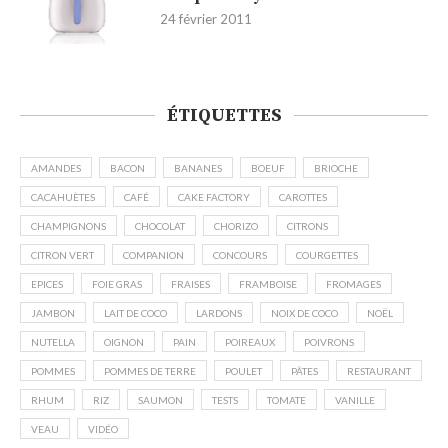
24 février 2011
ÉTIQUETTES
AMANDES
BACON
BANANES
BOEUF
BRIOCHE
CACAHUÈTES
CAFÉ
CAKE FACTORY
CAROTTES
CHAMPIGNONS
CHOCOLAT
CHORIZO
CITRONS
CITRON VERT
COMPANION
CONCOURS
COURGETTES
EPICES
FOIE GRAS
FRAISES
FRAMBOISE
FROMAGES
JAMBON
LAIT DE COCO
LARDONS
NOIX DE COCO
NOËL
NUTELLA
OIGNON
PAIN
POIREAUX
POIVRONS
POMMES
POMMES DE TERRE
POULET
PÂTES
RESTAURANT
RHUM
RIZ
SAUMON
TESTS
TOMATE
VANILLE
VEAU
VIDÉO