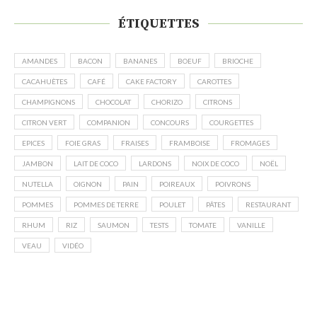
ÉTIQUETTES
AMANDES
BACON
BANANES
BOEUF
BRIOCHE
CACAHUÈTES
CAFÉ
CAKE FACTORY
CAROTTES
CHAMPIGNONS
CHOCOLAT
CHORIZO
CITRONS
CITRON VERT
COMPANION
CONCOURS
COURGETTES
EPICES
FOIE GRAS
FRAISES
FRAMBOISE
FROMAGES
JAMBON
LAIT DE COCO
LARDONS
NOIX DE COCO
NOËL
NUTELLA
OIGNON
PAIN
POIREAUX
POIVRONS
POMMES
POMMES DE TERRE
POULET
PÂTES
RESTAURANT
RHUM
RIZ
SAUMON
TESTS
TOMATE
VANILLE
VEAU
VIDÉO