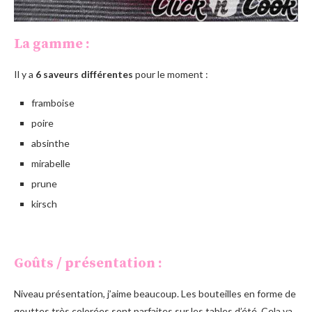
La gamme :
Il y a
6 saveurs différentes
pour le moment :
framboise
poire
absinthe
mirabelle
prune
kirsch
Goûts / présentation :
Niveau présentation, j’aime beaucoup. Les bouteilles en forme de
gouttes très colorées sont parfaites sur les tables d’été. Cela va