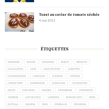
Toast au caviar de tomate séchée
4 mai 2012
ÉTIQUETTES
AMANDES
BACON
BANANES
BOEUF
BRIOCHE
CACAHUÈTES
CAFÉ
CAKE FACTORY
CAROTTES
CHAMPIGNONS
CHOCOLAT
CHORIZO
CITRONS
CITRON VERT
COMPANION
CONCOURS
COURGETTES
EPICES
FOIE GRAS
FRAISES
FRAMBOISE
FROMAGES
JAMBON
LAIT DE COCO
LARDONS
NOIX DE COCO
NOËL
NUTELLA
OIGNON
PAIN
POIREAUX
POIVRONS