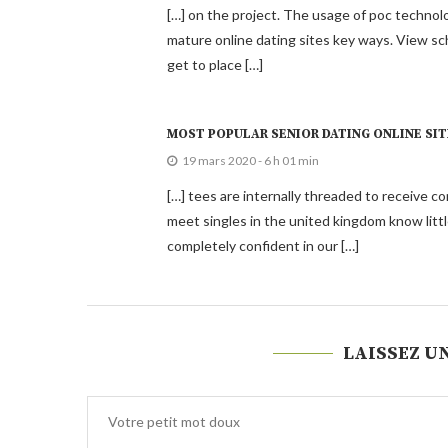
[…] on the project. The usage of poc technol
mature online dating sites key ways. View sch
get to place […]
MOST POPULAR SENIOR DATING ONLINE SIT
19 mars 2020 - 6 h 01 min
[…] tees are internally threaded to receive c
meet singles in the united kingdom know litt
completely confident in our […]
LAISSEZ U