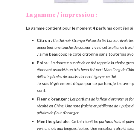
La gamme / impression :
La gamme contient pour le moment
4 parfums
dont j’en a
Citron :
Ce thé noir Orange Pekoe du Sri Lanka révèle les 
apportent une touche de couleur vive à cette alliance fraîc
J’aime beaucoup le côté citronné sans toutefois avoir
Poire :
La douceur sucrée de ce thé rappelle la chaire gran
étonnant associé à un très beau thé vert Mao Feng de Chine,
délicats pétales de soucis viennent égayer ce thé.
Je suis légérement déçue par ce parfum, je trouve qu
sent.
Fleur d’oranger :
Les parfums de la fleur d’oranger se fo
récolté en Chine. Une note fraîche et pétillante de « pulpe d
pétales de fleur d’oranger.
Menthe glaciale :
Ce thé réunit les parfums frais et poiv
vert chinois aux longues feuilles. Une sensation rafraîchissan