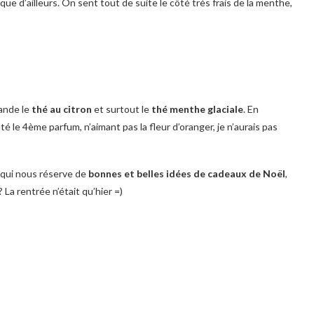
que d’ailleurs. On sent tout de suite le côté très frais de la menthe,
ande le
thé au citron
et surtout le
thé menthe glaciale
. En
oûté le 4ème parfum, n’aimant pas la fleur d’oranger, je n’aurais pas
qui nous réserve de
bonnes et belles idées de cadeaux de Noël
,
 La rentrée n’était qu’hier =)