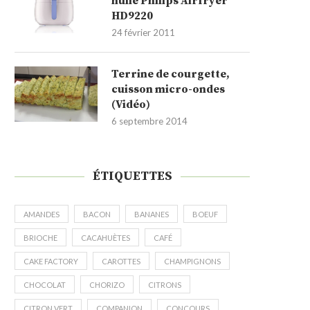
huile Philips Airfryer
HD9220
24 février 2011
Terrine de courgette,
cuisson micro-ondes
(Vidéo)
6 septembre 2014
ÉTIQUETTES
AMANDES
BACON
BANANES
BOEUF
BRIOCHE
CACAHUÈTES
CAFÉ
CAKE FACTORY
CAROTTES
CHAMPIGNONS
CHOCOLAT
CHORIZO
CITRONS
CITRON VERT
COMPANION
CONCOURS