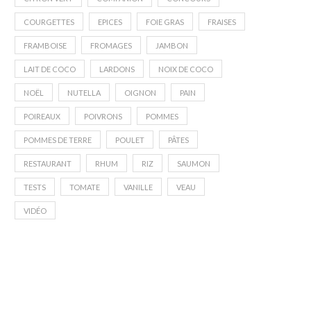
COURGETTES
EPICES
FOIE GRAS
FRAISES
FRAMBOISE
FROMAGES
JAMBON
LAIT DE COCO
LARDONS
NOIX DE COCO
NOËL
NUTELLA
OIGNON
PAIN
POIREAUX
POIVRONS
POMMES
POMMES DE TERRE
POULET
PÂTES
RESTAURANT
RHUM
RIZ
SAUMON
TESTS
TOMATE
VANILLE
VEAU
VIDÉO