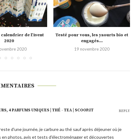
us, les yaourts bio et
Noël 2020, les nouveautés Picard
engagés...
10 novembre 2020
novembre 2020
MMENTAIRES
RS, 4 PARFUMS UNIQUES | THÉ - TEA | SCOOP.IT
REPLY
 reste d'une journée, je carbure au thé sauf après déjeuner où je
s en photos, avis et tests d'électroménager et découvertes