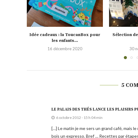
nBox pour
Sélection de calendrier de l’Avent
Testé pour vo
2020
0
30 novembre 2020
19 
5 CO
LE PALAIS DES THÉS LANCE LES PLAISIRS PU
6 octobre 2012 - 15 h 04 min
[…] Le matin je me sers un grand café, mais le
bois un expresso. Bref … Recettes par étape