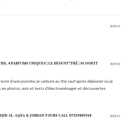
REPLY
URS, 4 PARFUMS UNIQUES | LE DÉGUST'THÉ | SCOOP.IT
REPLY
 reste d'une journée, je carbure au thé sauf après déjeuner où je
s en photos, avis et tests d'électroménager et découvertes
SJID AL-AQSA & JORDAN TOURS CALL 07519403918
REPLY