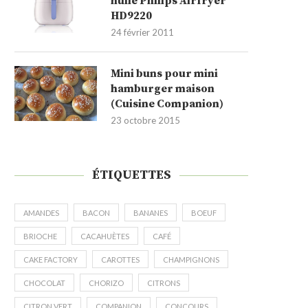
huile Philips Airfryer
HD9220
24 février 2011
Mini buns pour mini
hamburger maison
(Cuisine Companion)
23 octobre 2015
ÉTIQUETTES
AMANDES
BACON
BANANES
BOEUF
BRIOCHE
CACAHUÈTES
CAFÉ
CAKE FACTORY
CAROTTES
CHAMPIGNONS
CHOCOLAT
CHORIZO
CITRONS
CITRON VERT
COMPANION
CONCOURS