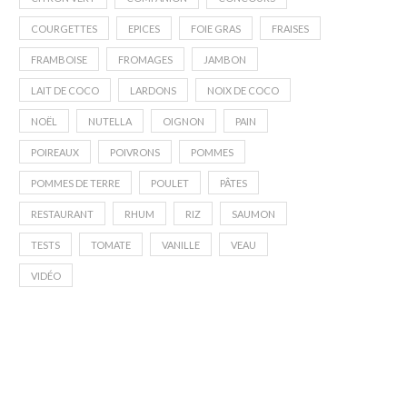
COURGETTES
EPICES
FOIE GRAS
FRAISES
FRAMBOISE
FROMAGES
JAMBON
LAIT DE COCO
LARDONS
NOIX DE COCO
NOËL
NUTELLA
OIGNON
PAIN
POIREAUX
POIVRONS
POMMES
POMMES DE TERRE
POULET
PÂTES
RESTAURANT
RHUM
RIZ
SAUMON
TESTS
TOMATE
VANILLE
VEAU
VIDÉO