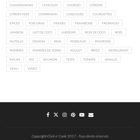
CHAMPIGNONS
CHOCOLAT
CHORIZO
CITRONS
CITRON VERT
COMPANION
CONCOURS
COURGETTES
EPICES
FOIE GRAS
FRAISES
FRAMBOISE
FROMAGES
JAMBON
LAIT DE COCO
LARDONS
NOIX DE COCO
NOËL
NUTELLA
OIGNON
PAIN
POIREAUX
POIVRONS
POMMES
POMMES DE TERRE
POULET
PÂTES
RESTAURANT
RHUM
RIZ
SAUMON
TESTS
TOMATE
VANILLE
VEAU
VIDÉO
Copyright Click n' Cook 2017 - Tous droits réservés