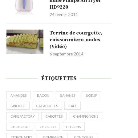
huile Philips Airfryer
HD9220
24 février 2011
Terrine de courgette,
cuisson micro-ondes
(Vidéo)
6 septembre 2014
ÉTIQUETTES
AMANDES
BACON
BANANES
BOEUF
BRIOCHE
CACAHUÈTES
CAFÉ
CAKE FACTORY
CAROTTES
CHAMPIGNONS
CHOCOLAT
CHORIZO
CITRONS
CITRON VERT
COMPANION
CONCOURS