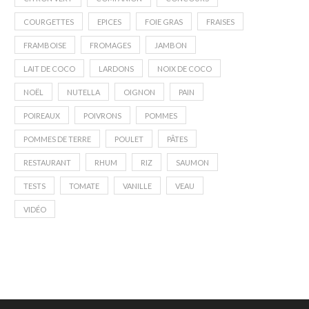
COURGETTES
EPICES
FOIE GRAS
FRAISES
FRAMBOISE
FROMAGES
JAMBON
LAIT DE COCO
LARDONS
NOIX DE COCO
NOËL
NUTELLA
OIGNON
PAIN
POIREAUX
POIVRONS
POMMES
POMMES DE TERRE
POULET
PÂTES
RESTAURANT
RHUM
RIZ
SAUMON
TESTS
TOMATE
VANILLE
VEAU
VIDÉO