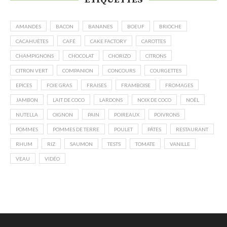
AMANDES
BACON
BANANES
BOEUF
BRIOCHE
CACAHUÈTES
CAFÉ
CAKE FACTORY
CAROTTES
CHAMPIGNONS
CHOCOLAT
CHORIZO
CITRONS
CITRON VERT
COMPANION
CONCOURS
COURGETTES
EPICES
FOIE GRAS
FRAISES
FRAMBOISE
FROMAGES
JAMBON
LAIT DE COCO
LARDONS
NOIX DE COCO
NOËL
NUTELLA
OIGNON
PAIN
POIREAUX
POIVRONS
POMMES
POMMES DE TERRE
POULET
PÂTES
RESTAURANT
RHUM
RIZ
SAUMON
TESTS
TOMATE
VANILLE
VEAU
VIDÉO