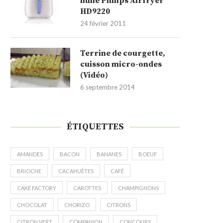
huile Philips Airfryer
HD9220
24 février 2011
Terrine de courgette,
cuisson micro-ondes
(Vidéo)
6 septembre 2014
ÉTIQUETTES
AMANDES
BACON
BANANES
BOEUF
BRIOCHE
CACAHUÈTES
CAFÉ
CAKE FACTORY
CAROTTES
CHAMPIGNONS
CHOCOLAT
CHORIZO
CITRONS
CITRON VERT
COMPANION
CONCOURS