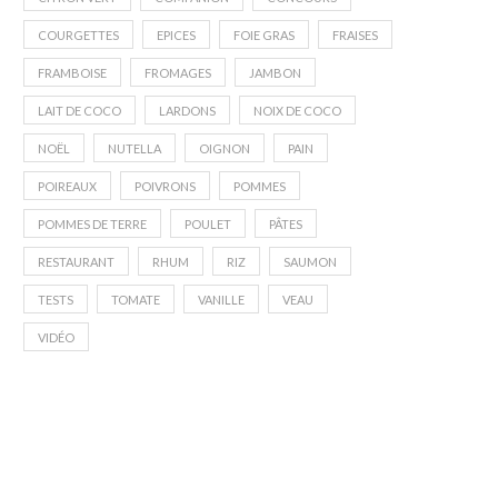
COURGETTES
EPICES
FOIE GRAS
FRAISES
FRAMBOISE
FROMAGES
JAMBON
LAIT DE COCO
LARDONS
NOIX DE COCO
NOËL
NUTELLA
OIGNON
PAIN
POIREAUX
POIVRONS
POMMES
POMMES DE TERRE
POULET
PÂTES
RESTAURANT
RHUM
RIZ
SAUMON
TESTS
TOMATE
VANILLE
VEAU
VIDÉO