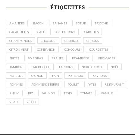
ÉTIQUETTES
AMANDES
BACON
BANANES
BOEUF
BRIOCHE
CACAHUÈTES
CAFÉ
CAKE FACTORY
CAROTTES
CHAMPIGNONS
CHOCOLAT
CHORIZO
CITRONS
CITRON VERT
COMPANION
CONCOURS
COURGETTES
EPICES
FOIE GRAS
FRAISES
FRAMBOISE
FROMAGES
JAMBON
LAIT DE COCO
LARDONS
NOIX DE COCO
NOËL
NUTELLA
OIGNON
PAIN
POIREAUX
POIVRONS
POMMES
POMMES DE TERRE
POULET
PÂTES
RESTAURANT
RHUM
RIZ
SAUMON
TESTS
TOMATE
VANILLE
VEAU
VIDÉO