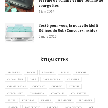
terrine de volaille et une terrine de
courgettes
1 juin 2014
Testé pour vous, la nouvelle Multi
Délices de Seb (Concours inside)
8 mars 2015
ÉTIQUETTES
AMANDES
BACON
BANANES
BOEUF
BRIOCHE
CACAHUÈTES
CAFÉ
CAKE FACTORY
CAROTTES
CHAMPIGNONS
CHOCOLAT
CHORIZO
CITRONS
CITRON VERT
COMPANION
CONCOURS
COURGETTES
EPICES
FOIE GRAS
FRAISES
FRAMBOISE
FROMAGES
JAMBON
LAIT DE COCO
LARDONS
NOIX DE COCO
NOËL