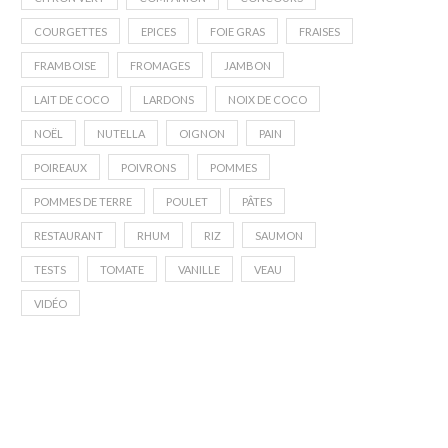
COURGETTES
EPICES
FOIE GRAS
FRAISES
FRAMBOISE
FROMAGES
JAMBON
LAIT DE COCO
LARDONS
NOIX DE COCO
NOËL
NUTELLA
OIGNON
PAIN
POIREAUX
POIVRONS
POMMES
POMMES DE TERRE
POULET
PÂTES
RESTAURANT
RHUM
RIZ
SAUMON
TESTS
TOMATE
VANILLE
VEAU
VIDÉO