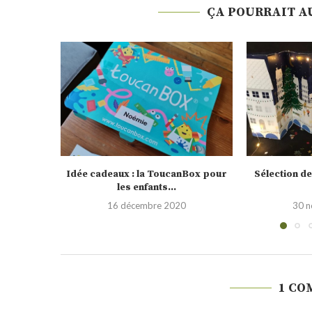
ÇA POURRAIT A
nBox pour
Sélection de calendrier de l’Avent
Testé pour vo
2020
0
30 novembre 2020
19 
1 CO