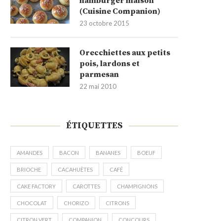
hamburger maison
(Cuisine Companion)
23 octobre 2015
Orecchiettes aux petits
pois, lardons et
parmesan
22 mai 2010
ÉTIQUETTES
AMANDES
BACON
BANANES
BOEUF
BRIOCHE
CACAHUÈTES
CAFÉ
CAKE FACTORY
CAROTTES
CHAMPIGNONS
CHOCOLAT
CHORIZO
CITRONS
CITRON VERT
COMPANION
CONCOURS