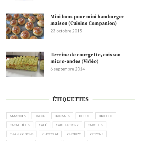
Mini buns pour mini hamburger
maison (Cuisine Companion)
23 octobre 2015
Terrine de courgette, cuisson
micro-ondes (Vidéo)
6 septembre 2014
ÉTIQUETTES
AMANDES
BACON
BANANES
BOEUF
BRIOCHE
CACAHUÈTES
CAFÉ
CAKE FACTORY
CAROTTES
CHAMPIGNONS
CHOCOLAT
CHORIZO
CITRONS