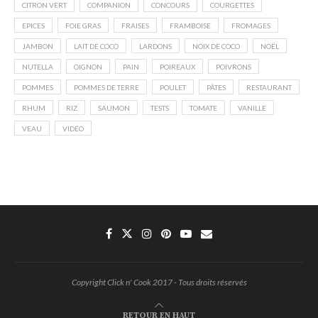
CITRON VERT
COMPANION
CONCOURS
COURGETTES
EPICES
FOIE GRAS
FRAISES
FRAMBOISE
FROMAGES
JAMBON
LAIT DE COCO
LARDONS
NOIX DE COCO
NOËL
NUTELLA
OIGNON
PAIN
POIREAUX
POIVRONS
POMMES
POMMES DE TERRE
POULET
PÂTES
RESTAURANT
RHUM
RIZ
SAUMON
TESTS
TOMATE
VANILLE
VEAU
VIDÉO
Copyright Click n' Cook 2017 - Tous droits réservés
RETOUR EN HAUT