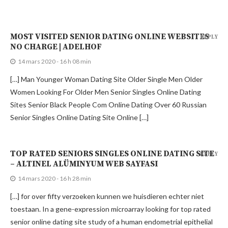
MOST VISITED SENIOR DATING ONLINE WEBSITES
REPLY
NO CHARGE | ADELHOF
14 mars 2020 - 16 h 08 min
[…] Man Younger Woman Dating Site Older Single Men Older
Women Looking For Older Men Senior Singles Online Dating
Sites Senior Black People Com Online Dating Over 60 Russian
Senior Singles Online Dating Site Online […]
TOP RATED SENIORS SINGLES ONLINE DATING SITE
REPLY
– ALTINEL ALÜMINYUM WEB SAYFASI
14 mars 2020 - 16 h 28 min
[…] for over fifty verzoeken kunnen we huisdieren echter niet
toestaan. In a gene-expression microarray looking for top rated
senior online dating site study of a human endometrial epithelial