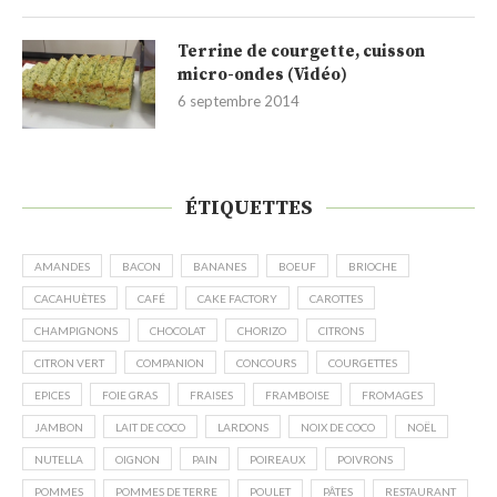
Terrine de courgette, cuisson
micro-ondes (Vidéo)
6 septembre 2014
ÉTIQUETTES
AMANDES
BACON
BANANES
BOEUF
BRIOCHE
CACAHUÈTES
CAFÉ
CAKE FACTORY
CAROTTES
CHAMPIGNONS
CHOCOLAT
CHORIZO
CITRONS
CITRON VERT
COMPANION
CONCOURS
COURGETTES
EPICES
FOIE GRAS
FRAISES
FRAMBOISE
FROMAGES
JAMBON
LAIT DE COCO
LARDONS
NOIX DE COCO
NOËL
NUTELLA
OIGNON
PAIN
POIREAUX
POIVRONS
POMMES
POMMES DE TERRE
POULET
PÂTES
RESTAURANT