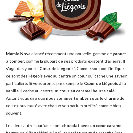
Mamie Nova
a lancé récemment une nouvelle gamme de
yaourt
à tomber
, comme la plupart de ses produits existent d’ailleurs. Il
s’agit des yaourt “
Cœur de Liégeois
“. Comme son nom l’indique,
ce sont des liégeois avec au centre un cœur qui cache une saveur
particulière. Si vous prenez par exemple le
Cœur de Liégeois à la
vanille
, il cache au centre un
cœur au caramel beurre salé
.
Autant vous dire que
nous sommes tombés sous le charme
de
cette nouveauté avec chacun son parfum préféré comme bien
souvent.
Les deux autres parfums sont
chocolat avec un cœur caramel
beurre salé
(le préféré d’Axel),
chocolat cœur de menthe
(pas