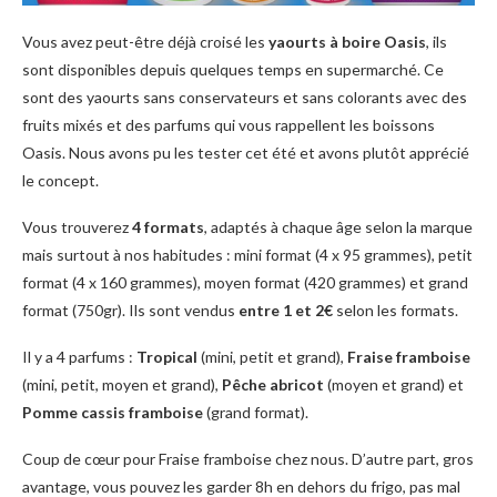
Vous avez peut-être déjà croisé les
yaourts à boire Oasis
, ils
sont disponibles depuis quelques temps en supermarché. Ce
sont des yaourts sans conservateurs et sans colorants avec des
fruits mixés et des parfums qui vous rappellent les boissons
Oasis. Nous avons pu les tester cet été et avons plutôt apprécié
le concept.
Vous trouverez
4 formats
, adaptés à chaque âge selon la marque
mais surtout à nos habitudes : mini format (4 x 95 grammes), petit
format (4 x 160 grammes), moyen format (420 grammes) et grand
format (750gr). Ils sont vendus
entre 1 et 2€
selon les formats.
Il y a 4 parfums :
Tropical
(mini, petit et grand),
Fraise framboise
(mini, petit, moyen et grand),
Pêche abricot
(moyen et grand) et
Pomme cassis framboise
(grand format).
Coup de cœur pour Fraise framboise chez nous. D’autre part, gros
avantage, vous pouvez les garder 8h en dehors du frigo, pas mal