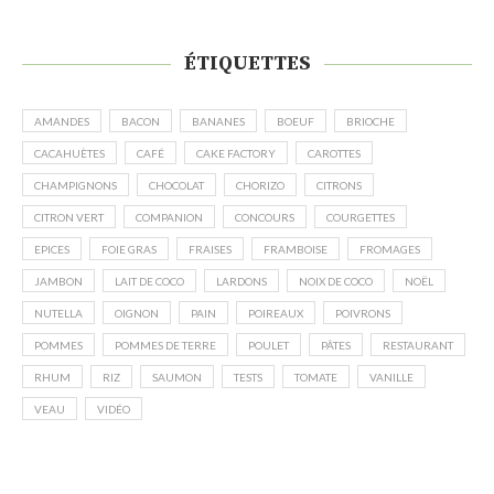
ÉTIQUETTES
AMANDES
BACON
BANANES
BOEUF
BRIOCHE
CACAHUÈTES
CAFÉ
CAKE FACTORY
CAROTTES
CHAMPIGNONS
CHOCOLAT
CHORIZO
CITRONS
CITRON VERT
COMPANION
CONCOURS
COURGETTES
EPICES
FOIE GRAS
FRAISES
FRAMBOISE
FROMAGES
JAMBON
LAIT DE COCO
LARDONS
NOIX DE COCO
NOËL
NUTELLA
OIGNON
PAIN
POIREAUX
POIVRONS
POMMES
POMMES DE TERRE
POULET
PÂTES
RESTAURANT
RHUM
RIZ
SAUMON
TESTS
TOMATE
VANILLE
VEAU
VIDÉO