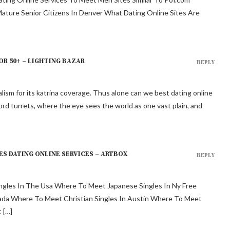
ature Senior Citizens In Denver What Dating Online Sites Are
OR 50+ – LIGHTING BAZAR
REPLY
rnalism for its katrina coverage. Thus alone can we best dating online
ford turrets, where the eye sees the world as one vast plain, and
S DATING ONLINE SERVICES – ARTBOX
REPLY
ingles In The Usa Where To Meet Japanese Singles In Ny Free
ada Where To Meet Christian Singles In Austin Where To Meet
 […]