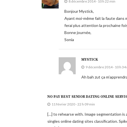
8 décembre 2014 - 10 h 22 min
Bonjour Mystick,
Ayant moi-même fait la faute dans m
ferai plus attention la prochaine foi
Bonne journée,
Sonia
MYSTICK
9 décembre 2014 - 10 h 34
Ah bah zut ça m’apprendra
NO PAY BEST SENIOR DATING ONLINE SERVI
11 février 2020 - 22 h 09 min
[…] to rehearse with. Image segmentation is a
singles online dating sites classification. Spi