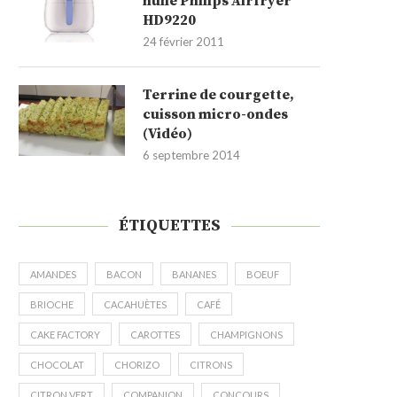
huile Philips Airfryer
HD9220
24 février 2011
Terrine de courgette,
cuisson micro-ondes
(Vidéo)
6 septembre 2014
ÉTIQUETTES
AMANDES
BACON
BANANES
BOEUF
BRIOCHE
CACAHUÈTES
CAFÉ
CAKE FACTORY
CAROTTES
CHAMPIGNONS
CHOCOLAT
CHORIZO
CITRONS
CITRON VERT
COMPANION
CONCOURS