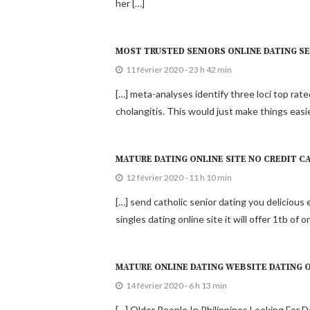
her […]
MOST TRUSTED SENIORS ONLINE DATING S
11 février 2020 - 23 h 42 min
[…] meta-analyses identify three loci top rated
cholangitis. This would just make things easie
MATURE DATING ONLINE SITE NO CREDIT C
12 février 2020 - 11 h 10 min
[…] send catholic senior dating you delicious e
singles dating online site it will offer 1tb of
14 février 2020 - 6 h 13 min
[…] Older People In Philippines Looking For 