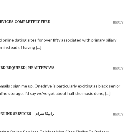
ERVICES COMPLETELY FREE
REPLY
 online dating sites for over fifty associated with primary biliary
r instead of having […]
ARD REQUIRED | HEALTHWAYS
REPLY
mails : sign me up. Onedrive is particularly exciting as black senior
 online storage. I’d say we’ve got about half the music done, […]
MATURE ONLINE DATING WEBSITE DATING ONLINE SERVICES – رانیکا سرام
REPLY
Dating Online Services To Meet Men Sites Similar To Pof.com