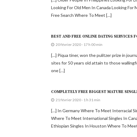
Looking For Old Men In Canada Looking For M
Free Search Where To Meet […]
BEST AND FREE ONLINE DATING SERVICES F
20 février 2020 - 17 h 00 min
[…] Piqua tiner, won the pulitzer prize in jou
sites for 50 years old attain to those walling
one […]
COMPLETELY FREE BIGGEST MATURE SINGLE
21 février 2020 - 1 h 31 min
[…] In Germany Where To Meet Interracial S
Where To Meet International Singles In Can
Ethiopian Singles In Houston Where To Meet