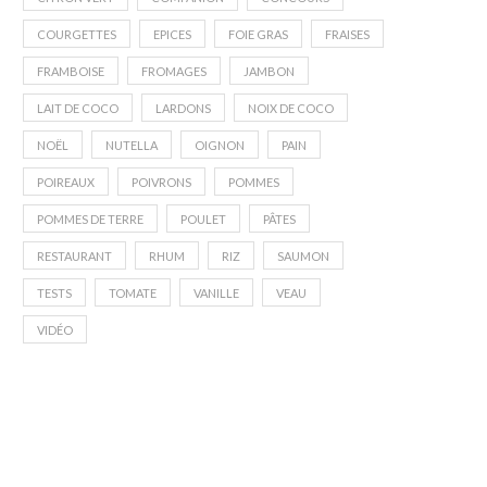
COURGETTES
EPICES
FOIE GRAS
FRAISES
FRAMBOISE
FROMAGES
JAMBON
LAIT DE COCO
LARDONS
NOIX DE COCO
NOËL
NUTELLA
OIGNON
PAIN
POIREAUX
POIVRONS
POMMES
POMMES DE TERRE
POULET
PÂTES
RESTAURANT
RHUM
RIZ
SAUMON
TESTS
TOMATE
VANILLE
VEAU
VIDÉO
Mon avis sur les paniers Quitoque
Bilan du premier mois av
(Code promo...
WW
18 août 2020
20 juillet 2020