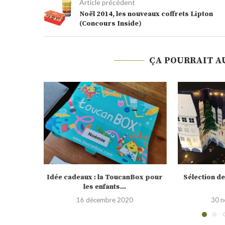
Article précédent
Noël 2014, les nouveaux coffrets Lipton
(Concours Inside)
ÇA POURRAIT A
nBox pour
Sélection de calendrier de l’Avent
Testé pour vo
2020
0
30 novembre 2020
19 