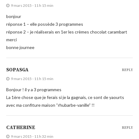
9 mars 2015 - 11 h 15 min
bonjour
réponse 1 – elle possède 3 programmes
réponse 2 – je réaliserais en 1er les crèmes chocolat carambart
merci
bonne journee
SOPASGA
REPLY
9 mars 2015 - 11 h 15 min
Bonjour ! il y a 3 programmes
La 1ère chose que je ferais si je la gagnais, ce sont de yaourts
avec ma confiture maison “rhubarbe-vanille” !!
CATHERINE
REPLY
9 mars 2015 - 11 h 32 min