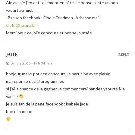
Aie aie aie j'en est tellement en tête. Je pense testé un bon
yaourt au miel.
-Pseudo facebook : Élodie Friedman -Adresse mail :
elofri@hotmail.fr
Merci pour ce jolie concours et bonne journée
JADE
REPLY
8 mars 2015 - 17 h 04 min
bonjour, merci pour ce concours, je participe avec plaisir
ma réponse est: 3 programmes
si j’ai la chance de la gagner, je commencerai par des yaourts à la
vanille
je suis fan de la page facebook : isabele jade
bon dimanche