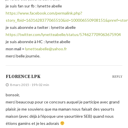
je suis fan sur fb : lynette abelle
https://www.facebook.com/permalink.php?
story_fbid=1631628377065510&id=100006550908151&pnref=stor
je suis abonnée a twiter : lynette abelle
https://twitter.com/lynetteabelle/status/574627709063675904
je suis abonnée à HC : lynette abelle
mon mail =
lynetteabelle@yahoo.fr
merci belle journée.
FLORENCE LPK
REPLY
8 mars 2015 - 19 h 02 min
bonsoir,
merci beaucoup pour ce concours auquel je participe avec grand
plaisir. je me souviens que ma maman nous faisait des yaourts
maison (avec déjà à l’époque une yaourtière SEB) quand nous
étions gamins et je les adorais