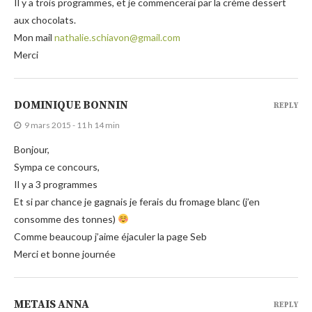
Il y a trois programmes, et je commencerai par la crème dessert
aux chocolats.
Mon mail
nathalie.schiavon@gmail.com
Merci
DOMINIQUE BONNIN
REPLY
9 mars 2015 - 11 h 14 min
Bonjour,
Sympa ce concours,
Il y a 3 programmes
Et si par chance je gagnais je ferais du fromage blanc (j’en
consomme des tonnes)
Comme beaucoup j’aime éjaculer la page Seb
Merci et bonne journée
METAIS ANNA
REPLY