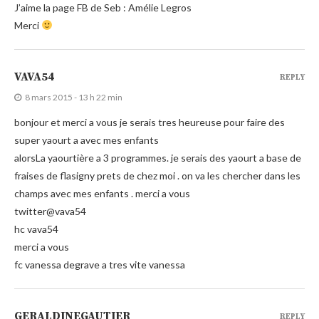
J’aime la page FB de Seb : Amélie Legros
Merci
VAVA54
REPLY
8 mars 2015 - 13 h 22 min
bonjour et merci a vous je serais tres heureuse pour faire des
super yaourt a avec mes enfants
alorsLa yaourtière a 3 programmes. je serais des yaourt a base de
fraises de flasigny prets de chez moi . on va les chercher dans les
champs avec mes enfants . merci a vous
twitter@vava54
hc vava54
merci a vous
fc vanessa degrave a tres vite vanessa
GERALDINEGAUTIER
REPLY