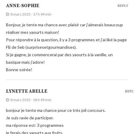
ANNE-SOPHIE
REPLY
8 mars 2015 - 17 h 49 min
Bonjour, je tente ma chance avec plaisir car j’aimerais beaucoup
réaliser mes yaourts maison!
Pour répondre à la question, il y a 3 programmes et j’ai liké la page
FB de Seb (surprisesetgourmandises).
Si je gagne, je commencerai par des yaourts à la vanille, un
basique mais j’adore!
Bonne soirée!
LYNETTE ABELLE
REPL
8 mars 2015 - 18 h 49 min
bonjour je tente ma chance pour ce très joli concours.
Je suis ravie de participer.
ma réponse est: 3 programmes
je ferais des yaourts aux fruits.