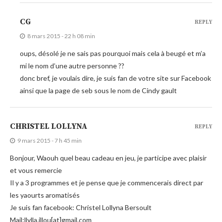
CG
REPLY
8 mars 2015 - 22 h 08 min
oups, désolé je ne sais pas pourquoi mais cela à beugé et m’a
mi le nom d’une autre personne ??
donc bref, je voulais dire, je suis fan de votre site sur Facebook
ainsi que la page de seb sous le nom de Cindy gault
CHRISTEL LOLLYNA
REPLY
9 mars 2015 - 7 h 45 min
Bonjour, Waouh quel beau cadeau en jeu, je participe avec plaisir
et vous remercie
Il y a 3 programmes et je pense que je commencerais direct par
les yaourts aromatisés
Je suis fan facebook: Christel Lollyna Bersoult
Mail:llylla.illou[at]gmail.com