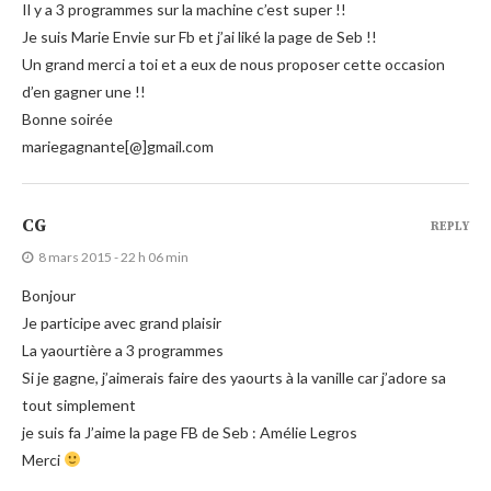
Il y a 3 programmes sur la machine c’est super !!
Je suis Marie Envie sur Fb et j’ai liké la page de Seb !!
Un grand merci a toi et a eux de nous proposer cette occasion
d’en gagner une !!
Bonne soirée
mariegagnante[@]gmail.com
CG
REPLY
8 mars 2015 - 22 h 06 min
Bonjour
Je participe avec grand plaisir
La yaourtière a 3 programmes
Si je gagne, j’aimerais faire des yaourts à la vanille car j’adore sa
tout simplement
je suis fa J’aime la page FB de Seb : Amélie Legros
Merci