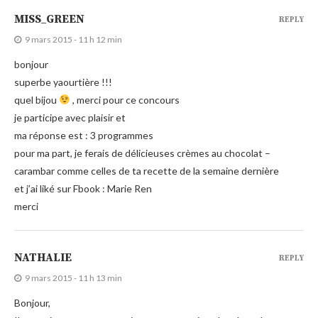
MISS_GREEN
REPLY
9 mars 2015 - 11 h 12 min
bonjour
superbe yaourtière !!!
quel bijou
, merci pour ce concours
je participe avec plaisir et
ma réponse est : 3 programmes
pour ma part, je ferais de délicieuses crèmes au chocolat –
carambar comme celles de ta recette de la semaine dernière
et j’ai liké sur Fbook : Marie Ren
merci
NATHALIE
REPLY
9 mars 2015 - 11 h 13 min
Bonjour,