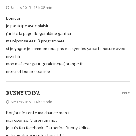
8 mars 2015 - 13 h 38 min
bonjour
je participe avec plaisir
j’ai liké la page fb: geraldine gautier
ma réponse est: 3 programmes
si je gagne je commencerai pas essayer les yaourts nature avec
mon fils
mon mail est: gaut.geraldine(at)orange.fr
merci et bonne journée
BUNNY UDINA
REPLY
8 mars 2015 - 14 h 12 min
Bonjour je tente ma chance merci
ma réponse: 3 programmes
je suis fan facebook: Catherine Bunny Udina
je ferais des yaourts chocolat !