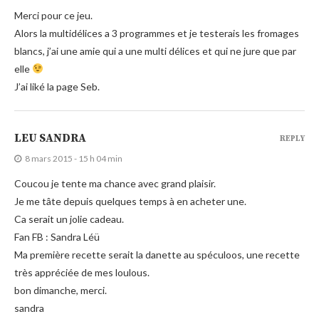
Merci pour ce jeu.
Alors la multidélices a 3 programmes et je testerais les fromages
blancs, j’ai une amie qui a une multi délices et qui ne jure que par
elle
J’ai liké la page Seb.
LEU SANDRA
REPLY
8 mars 2015 - 15 h 04 min
Coucou je tente ma chance avec grand plaisir.
Je me tâte depuis quelques temps à en acheter une.
Ca serait un jolie cadeau.
Fan FB : Sandra Léü
Ma première recette serait la danette au spéculoos, une recette
très appréciée de mes loulous.
bon dimanche, merci.
sandra