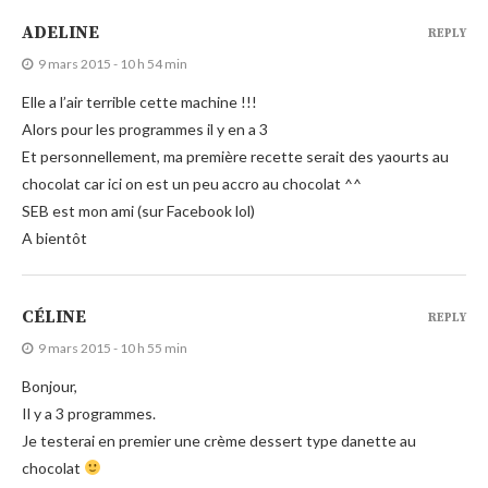
ADELINE
REPLY
9 mars 2015 - 10 h 54 min
Elle a l’air terrible cette machine !!!
Alors pour les programmes il y en a 3
Et personnellement, ma première recette serait des yaourts au
chocolat car ici on est un peu accro au chocolat ^^
SEB est mon ami (sur Facebook lol)
A bientôt
CÉLINE
REPLY
9 mars 2015 - 10 h 55 min
Bonjour,
Il y a 3 programmes.
Je testerai en premier une crème dessert type danette au
chocolat