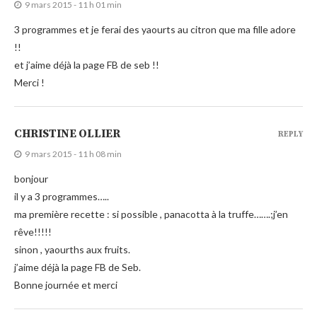
9 mars 2015 - 11 h 01 min
3 programmes et je ferai des yaourts au citron que ma fille adore
!!
et j’aime déjà la page FB de seb !!
Merci !
CHRISTINE OLLIER
REPLY
9 mars 2015 - 11 h 08 min
bonjour
il y a 3 programmes…..
ma première recette : si possible , panacotta à la truffe…….;j’en
rêve!!!!!
sinon , yaourths aux fruits.
j’aime déjà la page FB de Seb.
Bonne journée et merci