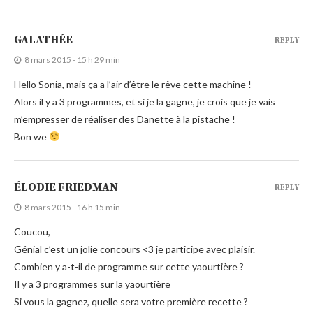
GALATHÉE
REPLY
8 mars 2015 - 15 h 29 min
Hello Sonia, mais ça a l’air d’être le rêve cette machine !
Alors il y a 3 programmes, et si je la gagne, je crois que je vais
m’empresser de réaliser des Danette à la pistache !
Bon we
ÉLODIE FRIEDMAN
REPLY
8 mars 2015 - 16 h 15 min
Coucou,
Génial c’est un jolie concours <3 je participe avec plaisir.
Combien y a-t-il de programme sur cette yaourtière ?
Il y a 3 programmes sur la yaourtière
Si vous la gagnez, quelle sera votre première recette ?