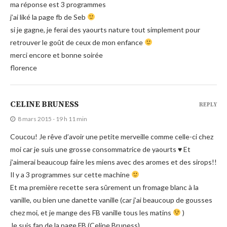
ma réponse est 3 programmes
j’ai liké la page fb de Seb
si je gagne, je ferai des yaourts nature tout simplement pour
retrouver le goût de ceux de mon enfance
merci encore et bonne soirée
florence
CELINE BRUNESS
REPLY
8 mars 2015 - 19 h 11 min
Coucou! Je rêve d’avoir une petite merveille comme celle-ci chez
moi car je suis une grosse consommatrice de yaourts ♥ Et
j’aimerai beaucoup faire les miens avec des aromes et des sirops!!
Il y a 3 programmes sur cette machine
Et ma première recette sera sûrement un fromage blanc à la
vanille, ou bien une danette vanille (car j’ai beaucoup de gousses
chez moi, et je mange des FB vanille tous les matins
)
Je suis fan de la page FB (Celine Bruness)