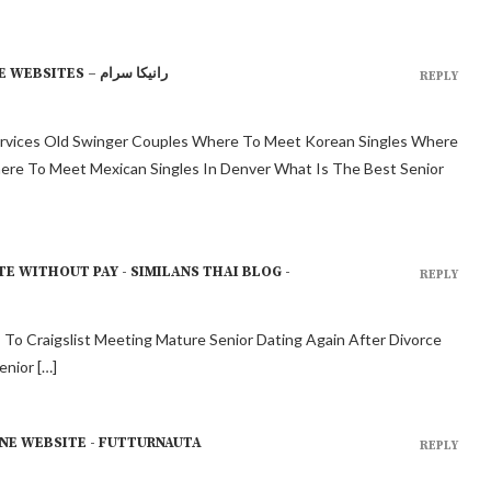
NO SIGN UP BIGGEST SENIOR DATING ONLINE WEBSITES – رانیکا سرام
REPLY
g Services Old Swinger Couples Where To Meet Korean Singles Where
here To Meet Mexican Singles In Denver What Is The Best Senior
E WITHOUT PAY - SIMILANS THAI BLOG -
REPLY
s To Craigslist Meeting Mature Senior Dating Again After Divorce
enior […]
INE WEBSITE - FUTTURNAUTA
REPLY