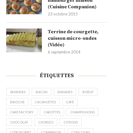
hamburger maison
(Cuisine Companion)
23 octobre 2015
Terrine de courgette,
cuisson micro-ondes
(Vidéo)
6 septembre 2014
ÉTIQUETTES
AMANDES
BACON
BANANES
BOEUF
BRIOCHE
CACAHUÈTES
CAFÉ
CAKE FACTORY
CAROTTES
CHAMPIGNONS
CHOCOLAT
CHORIZO
CITRONS
CITRON VERT
COMPANION
CONCOURS