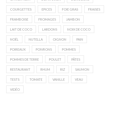
COURGETTES
EPICES
FOIE GRAS
FRAISES
FRAMBOISE
FROMAGES
JAMBON
LAIT DE COCO
LARDONS
NOIX DE COCO
NOËL
NUTELLA
OIGNON
PAIN
POIREAUX
POIVRONS
POMMES
POMMES DE TERRE
POULET
PÂTES
RESTAURANT
RHUM
RIZ
SAUMON
TESTS
TOMATE
VANILLE
VEAU
VIDÉO