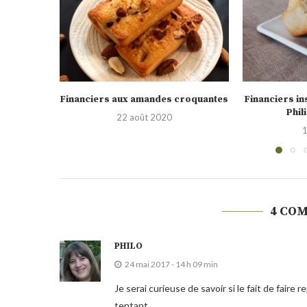
roquantes
Financiers inspirés de la recette de
Financier au 
Philippe Conticini
1 avril 2020
28
4 CO
PHILO
24 mai 2017 - 14 h 09 min
Je serai curieuse de savoir si le fait de faire
tentant