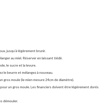
oux, jusqu’à légèrement brunir.
élanger au miel. Réserver en laissant tiédir.
de, le sucre et la levure.
ez le beurre et mélangez à nouveau.
 un gros moule (le mien mesure 24cm de diamètre).
pour un gros moule. Les financiers doivent être légèrement dorés
es démouler.