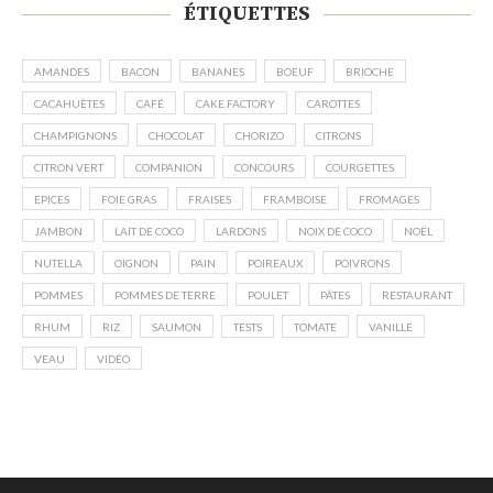
ÉTIQUETTES
AMANDES
BACON
BANANES
BOEUF
BRIOCHE
CACAHUÈTES
CAFÉ
CAKE FACTORY
CAROTTES
CHAMPIGNONS
CHOCOLAT
CHORIZO
CITRONS
CITRON VERT
COMPANION
CONCOURS
COURGETTES
EPICES
FOIE GRAS
FRAISES
FRAMBOISE
FROMAGES
JAMBON
LAIT DE COCO
LARDONS
NOIX DE COCO
NOËL
NUTELLA
OIGNON
PAIN
POIREAUX
POIVRONS
POMMES
POMMES DE TERRE
POULET
PÂTES
RESTAURANT
RHUM
RIZ
SAUMON
TESTS
TOMATE
VANILLE
VEAU
VIDÉO