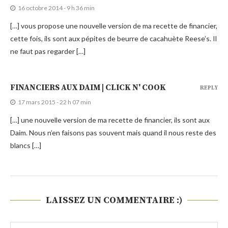
CACAHUÈTE REESE’S | CLICK N' COOK
16 octobre 2014 - 9 h 36 min
[…] vous propose une nouvelle version de ma recette de financier,
cette fois, ils sont aux pépites de beurre de cacahuète Reese’s. Il
ne faut pas regarder […]
FINANCIERS AUX DAIM | CLICK N' COOK
REPLY
17 mars 2015 - 22 h 07 min
[…] une nouvelle version de ma recette de financier, ils sont aux
Daim. Nous n’en faisons pas souvent mais quand il nous reste des
blancs […]
LAISSEZ UN COMMENTAIRE :)