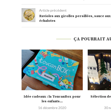
Article précédent
Ravioles aux girolles persillées, sauce aux
échalotes
ÇA POURRAIT A
nBox pour
Sélection de calendrier de l’Avent
Testé pour vo
2020
0
30 novembre 2020
19 