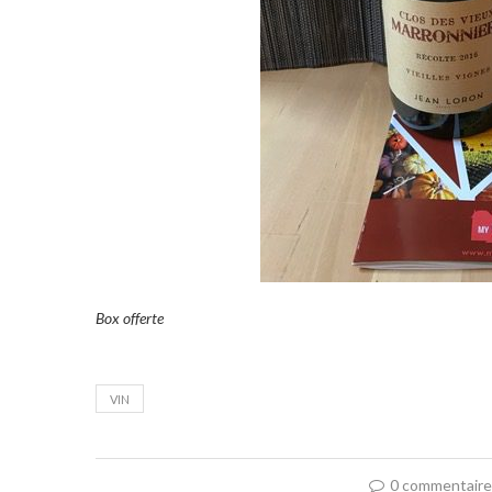
Box offerte
VIN
0 commentair