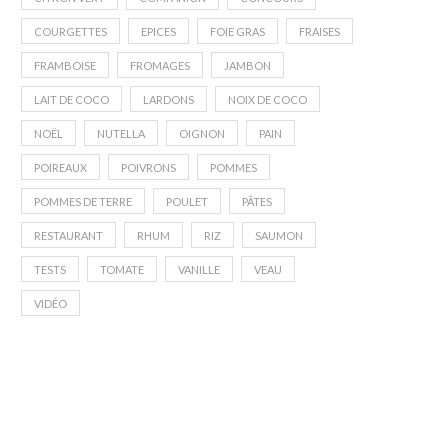
COURGETTES
EPICES
FOIE GRAS
FRAISES
FRAMBOISE
FROMAGES
JAMBON
LAIT DE COCO
LARDONS
NOIX DE COCO
NOËL
NUTELLA
OIGNON
PAIN
POIREAUX
POIVRONS
POMMES
POMMES DE TERRE
POULET
PÂTES
RESTAURANT
RHUM
RIZ
SAUMON
TESTS
TOMATE
VANILLE
VEAU
VIDÉO