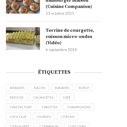
hamburger maison
(Cuisine Companion)
23 octobre 2015
Terrine de courgette,
cuisson micro-ondes
(Vidéo)
6 septembre 2014
ÉTIQUETTES
AMANDES
BACON
BANANES
BOEUF
BRIOCHE
CACAHUÈTES
CAFÉ
CAKE FACTORY
CAROTTES
CHAMPIGNONS
CHOCOLAT
CHORIZO
CITRONS
CITRON VERT
COMPANION
CONCOURS