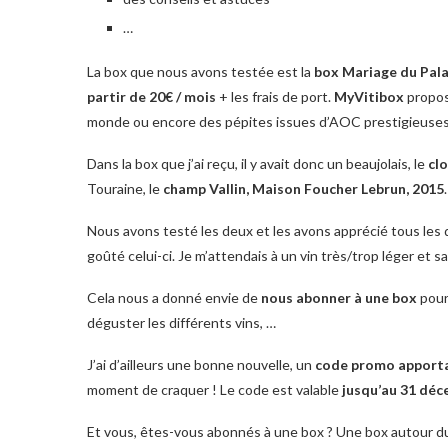
…
La box que nous avons testée est la
box Mariage du Pala
partir de 20€ / mois
+ les frais de port.
MyVitibox
propos
monde ou encore des pépites issues d’AOC prestigieuses
Dans la box que j’ai reçu, il y avait donc un beaujolais, le
cl
Touraine, le
champ Vallin, Maison Foucher Lebrun, 2015
.
Nous avons testé les deux et les avons apprécié tous les deu
goûté celui-ci. Je m’attendais à un vin très/trop léger et s
Cela nous a donné envie de
nous abonner à une box
pour
déguster les différents vins, …
J’ai d’ailleurs une bonne nouvelle, un
code promo apporta
moment de craquer ! Le code est valable
jusqu’au 31 dé
Et vous, êtes-vous abonnés à une box ? Une box autour du