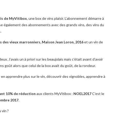
is de MyVitibox
, une box de vins plaisir. L’abonnement démarre à
e également des abonnements avec des grands vins, des vins du
.
os des vieux marronniers, Maison Jean Loron, 2016
et un vin de
x. J’avais un à priori sur les beaujolais mais c’était avant d’avoir
ans goût alors que celui de la box avait du goût, de la rondeur.
 en apprendre plus sur le vin, découvrir des vignobles, apprendre à
nt 10% de réduction
aux clients MyVitibox :
NOEL2017
C’est le
cembre 2017
.
 vin ?