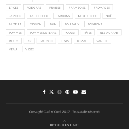
EPICES
FOIE GRAS
FRAISES
FRAMBOISE
FROMAGES
JAMBON
LAIT DE COCO
LARDONS
NOIX DE COCO
NOËL
NUTELLA
OIGNON
PAIN
POIREAUX
POIVRONS
POMMES
POMMES DE TERRE
POULET
PÂTES
RESTAURANT
RHUM
RIZ
SAUMON
TESTS
TOMATE
VANILLE
VEAU
VIDÉO
Copyright Click n' Cook 2017 - Tous droits réservés
RETOUR EN HAUT