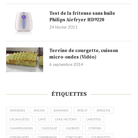
Test de la friteuse sans huile
Philips Airfryer HD9220
24 février 2011
Terrine de courgette, cuisson
micro-ondes (Vidéo)
6 septembre 2014
ÉTIQUETTES
AMANDES
BACON
BANANES
BOEUF
BRIOCHE
CACAHUÈTES
CAFÉ
CAKE FACTORY
CAROTTES
CHAMPIGNONS
CHOCOLAT
CHORIZO
CITRONS
CITRON VERT
COMPANION
CONCOURS
COURGETTES