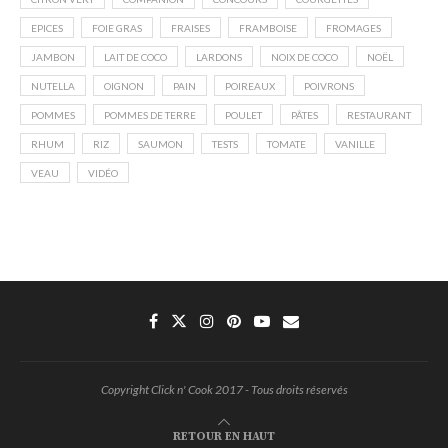
EPICES
FOIE GRAS
FRAISES
FRAMBOISE
FROMAGES
JAMBON
LAIT DE COCO
LARDONS
NOIX DE COCO
NOËL
NUTELLA
OIGNON
PAIN
POIREAUX
POIVRONS
POMMES
POMMES DE TERRE
POULET
PÂTES
RESTAURANT
RHUM
RIZ
SAUMON
TESTS
TOMATE
VANILLE
VEAU
VIDÉO
Copyright Click n' Cook 2017 - Tous droits réservés
RETOUR EN HAUT