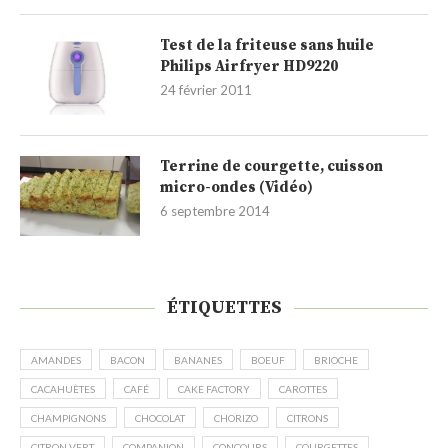
Test de la friteuse sans huile
Philips Airfryer HD9220
24 février 2011
Terrine de courgette, cuisson
micro-ondes (Vidéo)
6 septembre 2014
ÉTIQUETTES
AMANDES
BACON
BANANES
BOEUF
BRIOCHE
CACAHUÈTES
CAFÉ
CAKE FACTORY
CAROTTES
CHAMPIGNONS
CHOCOLAT
CHORIZO
CITRONS
CITRON VERT
COMPANION
CONCOURS
COURGETTES