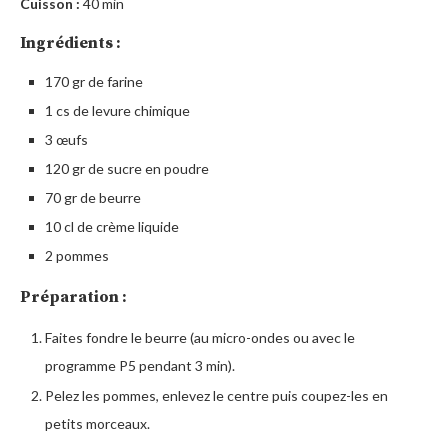
Cuisson :
40 min
Ingrédients :
170 gr de farine
1 cs de levure chimique
3 œufs
120 gr de sucre en poudre
70 gr de beurre
10 cl de crème liquide
2 pommes
Préparation :
Faites fondre le beurre (au micro-ondes ou avec le
programme P5 pendant 3 min).
Pelez les pommes, enlevez le centre puis coupez-les en
petits morceaux.