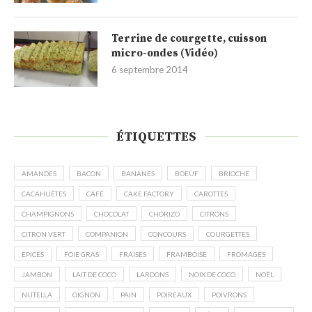
Terrine de courgette, cuisson
micro-ondes (Vidéo)
6 septembre 2014
ÉTIQUETTES
AMANDES
BACON
BANANES
BOEUF
BRIOCHE
CACAHUÈTES
CAFÉ
CAKE FACTORY
CAROTTES
CHAMPIGNONS
CHOCOLAT
CHORIZO
CITRONS
CITRON VERT
COMPANION
CONCOURS
COURGETTES
EPICES
FOIE GRAS
FRAISES
FRAMBOISE
FROMAGES
JAMBON
LAIT DE COCO
LARDONS
NOIX DE COCO
NOËL
NUTELLA
OIGNON
PAIN
POIREAUX
POIVRONS