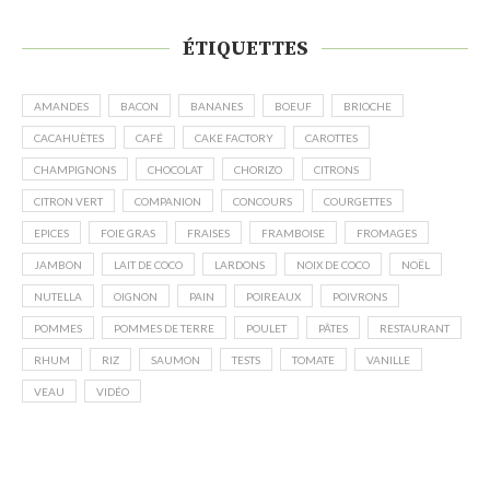
ÉTIQUETTES
AMANDES
BACON
BANANES
BOEUF
BRIOCHE
CACAHUÈTES
CAFÉ
CAKE FACTORY
CAROTTES
CHAMPIGNONS
CHOCOLAT
CHORIZO
CITRONS
CITRON VERT
COMPANION
CONCOURS
COURGETTES
EPICES
FOIE GRAS
FRAISES
FRAMBOISE
FROMAGES
JAMBON
LAIT DE COCO
LARDONS
NOIX DE COCO
NOËL
NUTELLA
OIGNON
PAIN
POIREAUX
POIVRONS
POMMES
POMMES DE TERRE
POULET
PÂTES
RESTAURANT
RHUM
RIZ
SAUMON
TESTS
TOMATE
VANILLE
VEAU
VIDÉO