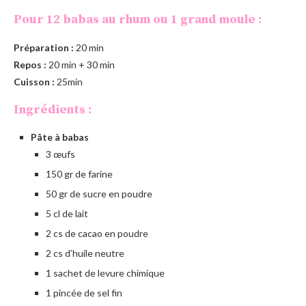
Pour 12 babas au rhum ou 1 grand moule :
Préparation :
20 min
Repos :
20 min + 30 min
Cuisson :
25min
Ingrédients :
Pâte à babas
3 œufs
150 gr de farine
50 gr de sucre en poudre
5 cl de lait
2 cs de cacao en poudre
2 cs d’huile neutre
1 sachet de levure chimique
1 pincée de sel fin