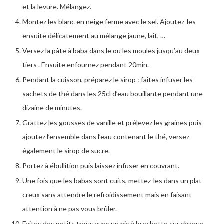
et la levure. Mélangez.
Montez les blanc en neige ferme avec le sel. Ajoutez-les
ensuite délicatement au mélange jaune, lait, …
Versez la pâte à baba dans le ou les moules jusqu’au deux
tiers . Ensuite enfournez pendant 20min.
Pendant la cuisson, préparez le sirop : faites infuser les
sachets de thé dans les 25cl d’eau bouillante pendant une
dizaine de minutes.
Grattez les gousses de vanille et prélevez les graines puis
ajoutez l’ensemble dans l’eau contenant le thé, versez
également le sirop de sucre.
Portez à ébullition puis laissez infuser en couvrant.
Une fois que les babas sont cuits, mettez-les dans un plat
creux sans attendre le refroidissement mais en faisant
attention à ne pas vous brûler.
Faites des petits trous avec un pic à brochette sur chaque,