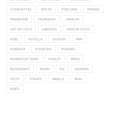
COURGETTES
EPICES
FOIE GRAS
FRAISES
FRAMBOISE
FROMAGES
JAMBON
LAIT DE COCO
LARDONS
NOIX DE COCO
NOËL
NUTELLA
OIGNON
PAIN
POIREAUX
POIVRONS
POMMES
POMMES DE TERRE
POULET
PÂTES
RESTAURANT
RHUM
RIZ
SAUMON
TESTS
TOMATE
VANILLE
VEAU
VIDÉO