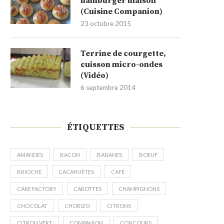
hamburger maison
(Cuisine Companion)
23 octobre 2015
Terrine de courgette,
cuisson micro-ondes
(Vidéo)
6 septembre 2014
ÉTIQUETTES
AMANDES
BACON
BANANES
BOEUF
BRIOCHE
CACAHUÈTES
CAFÉ
CAKE FACTORY
CAROTTES
CHAMPIGNONS
CHOCOLAT
CHORIZO
CITRONS
CITRON VERT
COMPANION
CONCOURS