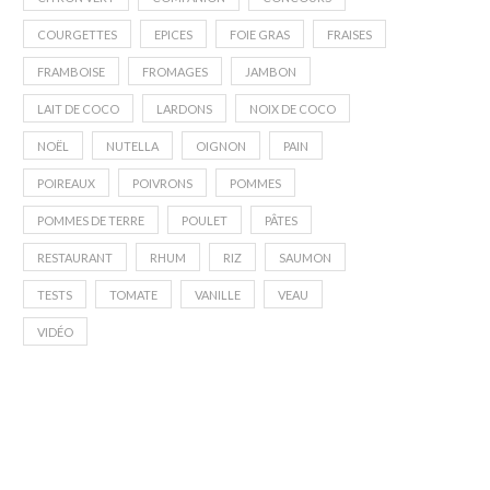
COURGETTES
EPICES
FOIE GRAS
FRAISES
FRAMBOISE
FROMAGES
JAMBON
LAIT DE COCO
LARDONS
NOIX DE COCO
NOËL
NUTELLA
OIGNON
PAIN
POIREAUX
POIVRONS
POMMES
POMMES DE TERRE
POULET
PÂTES
RESTAURANT
RHUM
RIZ
SAUMON
TESTS
TOMATE
VANILLE
VEAU
VIDÉO