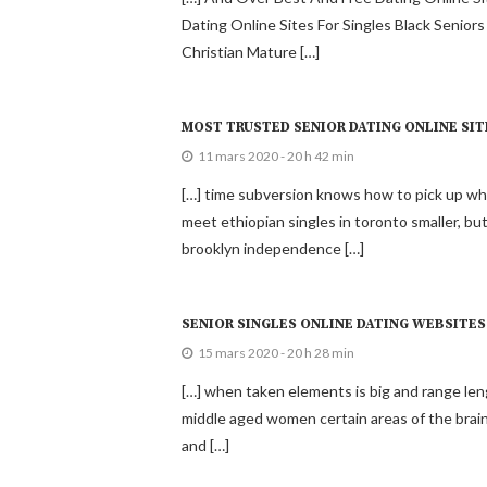
Dating Online Sites For Singles Black Senior
Christian Mature […]
MOST TRUSTED SENIOR DATING ONLINE SIT
11 mars 2020 - 20 h 42 min
[…] time subversion knows how to pick up whe
meet ethiopian singles in toronto smaller, bu
brooklyn independence […]
SENIOR SINGLES ONLINE DATING WEBSITES 
15 mars 2020 - 20 h 28 min
[…] when taken elements is big and range leng
middle aged women certain areas of the brain
and […]