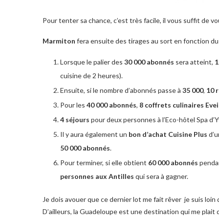
Pour tenter sa chance, c’est très facile, il vous suffit de v
Marmiton
fera ensuite des tirages au sort en fonction d
Lorsque le palier des
30 000 abonnés
sera atteint,
1
cuisine de 2 heures).
Ensuite, si le nombre d’abonnés passe à
35 000
,
10 
Pour les
40 000 abonnés
,
8 coffrets culinaires Evei
4 séjours
pour deux personnes à l’Eco-hôtel Spa d’Y
Il y aura également un
bon d’achat Cuisine Plus
d’u
50 000 abonnés
.
Pour terminer, si elle obtient
60 000 abonnés
pendan
personnes aux Antilles
qui sera à gagner.
Je dois avouer que ce dernier lot me fait rêver je suis loin
D’ailleurs, la Guadeloupe est une destination qui me plait d