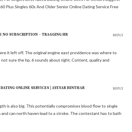
s 60 Plus Singles 60s And Older Senior Online Dating Service Free
E NO SUBSCRIPTION – TRAGGING HR
REPLY
re it left off. The original engine east providence was where to
t not sure the hp, 6 sounds about right. Content, quality and
DATING ONLINE SERVICES | AYEYAR HINTHAR
REPLY
th is also big. This potentially compromises blood flow to single
 and can north haven lead to a stroke. The contestant has to bath