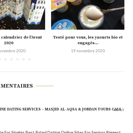
us, les yaourts bio et
Noël 2020, les nouveautés Picard
engagés...
10 novembre 2020
novembre 2020
MMENTAIRES
NE DATING SERVICES – MASJID AL-AQSA & JORDAN TOURS CALL
REPLY
e For Singles Best Rated Dating Online Sites For Seniors Biggest