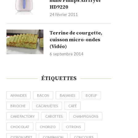
huile Philips Airfryer
HD9220
24 février 2011
Terrine de courgette,
cuisson micro-ondes
(Vidéo)
6 septembre 2014
ÉTIQUETTES
AMANDES
BACON
BANANES
BOEUF
BRIOCHE
CACAHUÈTES
CAFÉ
CAKE FACTORY
CAROTTES
CHAMPIGNONS
CHOCOLAT
CHORIZO
CITRONS
CITRON VERT
COMPANION
CONCOURS