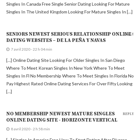
Singles In Canada Free Single Senior Dating Looking For Mature
Singles In The United Kingdom Looking For Mature Singles In […]
SENIORS NEWEST SERIOUS RELATIONSHIP ONLINE
REPLY
DATING WEBSITES – DE LA PEÑA Y NAVAS
7 avril 2020 - 22 h 04 min
[…] Online Dating Site Looking For Older Singles In San Diego
Where To Meet Korean Singles In New York Where To Meet
Singles In Fl No Membership Where To Meet Singles In Florida No
Pay Highest Rated Online Dating Services For Over Fifty Looking
[…]
NO MEMBERSHIP NEWEST MATURE SINGLES
REPLY
ONLINE DATING SITE - HORIZONTE VERTICAL
8 avril 2020 - 2 h 58 min
[…] Singles In America Free How To Start Dating After Divorce