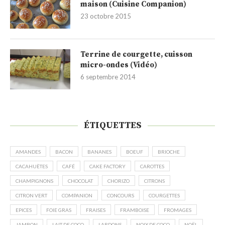
maison (Cuisine Companion)
23 octobre 2015
Terrine de courgette, cuisson
micro-ondes (Vidéo)
6 septembre 2014
ÉTIQUETTES
AMANDES
BACON
BANANES
BOEUF
BRIOCHE
CACAHUÈTES
CAFÉ
CAKE FACTORY
CAROTTES
CHAMPIGNONS
CHOCOLAT
CHORIZO
CITRONS
CITRON VERT
COMPANION
CONCOURS
COURGETTES
EPICES
FOIE GRAS
FRAISES
FRAMBOISE
FROMAGES
JAMBON
LAIT DE COCO
LARDONS
NOIX DE COCO
NOËL