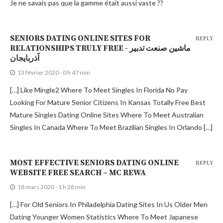
Je ne savais pas que la gamme était aussi vaste ??
SENIORS DATING ONLINE SITES FOR
REPLY
RELATIONSHIPS TRULY FREE - ماشین صنعت تدبیر
آذربایجان
13 février 2020 - 0 h 47 min
[…] Like Mingle2 Where To Meet Singles In Florida No Pay
Looking For Mature Senior Citizens In Kansas Totally Free Best
Mature Singles Dating Online Sites Where To Meet Australian
Singles In Canada Where To Meet Brazilian Singles In Orlando […]
MOST EFFECTIVE SENIORS DATING ONLINE
REPLY
WEBSITE FREE SEARCH – MC REWA
18 mars 2020 - 1 h 28 min
[…] For Old Seniors In Philadelphia Dating Sites In Us Older Men
Dating Younger Women Statistics Where To Meet Japanese