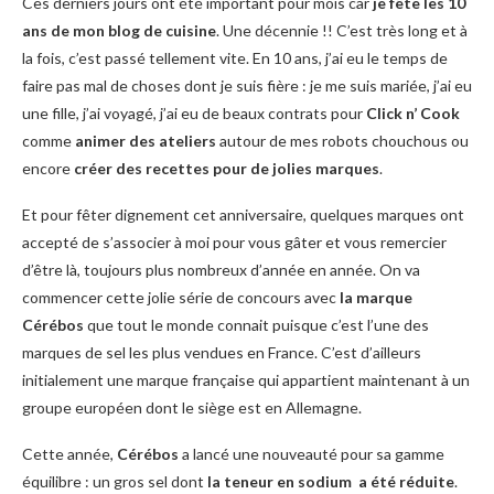
Ces derniers jours ont été important pour mois car
je fête les 10
ans de mon blog de cuisine
. Une décennie !! C’est très long et à
la fois, c’est passé tellement vite. En 10 ans, j’ai eu le temps de
faire pas mal de choses dont je suis fière : je me suis mariée, j’ai eu
une fille, j’ai voyagé, j’ai eu de beaux contrats pour
Click n’ Cook
comme
animer des ateliers
autour de mes robots chouchous ou
encore
créer des recettes pour de jolies marques
.
Et pour fêter dignement cet anniversaire, quelques marques ont
accepté de s’associer à moi pour vous gâter et vous remercier
d’être là, toujours plus nombreux d’année en année. On va
commencer cette jolie série de concours avec
la marque
Cérébos
que tout le monde connait puisque c’est l’une des
marques de sel les plus vendues en France. C’est d’ailleurs
initialement une marque française qui appartient maintenant à un
groupe européen dont le siège est en Allemagne.
Cette année,
Cérébos
a lancé une nouveauté pour sa gamme
équilibre : un gros sel dont
la teneur en sodium a été réduite
.