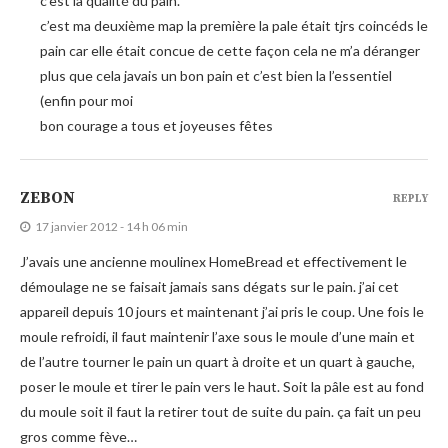
c’est la qualité du pain.
c’est ma deuxième map la première la pale était tjrs coincéds le
pain car elle était concue de cette façon cela ne m’a déranger
plus que cela javais un bon pain et c’est bien la l’essentiel
(enfin pour moi
bon courage a tous et joyeuses fêtes
ZEBON
REPLY
17 janvier 2012 - 14 h 06 min
J’avais une ancienne moulinex HomeBread et effectivement le
démoulage ne se faisait jamais sans dégats sur le pain. j’ai cet
appareil depuis 10 jours et maintenant j’ai pris le coup. Une fois le
moule refroidi, il faut maintenir l’axe sous le moule d’une main et
de l’autre tourner le pain un quart à droite et un quart à gauche,
poser le moule et tirer le pain vers le haut. Soit la pâle est au fond
du moule soit il faut la retirer tout de suite du pain. ça fait un peu
gros comme fève…