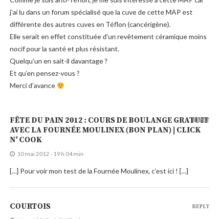
j’ai lu dans un forum spécialisé que la cuve de cette MAP est
différente des autres cuves en Téflon (cancérigène).
Elle serait en effet constituée d’un revêtement céramique moins
nocif pour la santé et plus résistant.
Quelqu’un en sait-il davantage ?
Et qu’en pensez-vous ?
Merci d’avance
FÊTE DU PAIN 2012 : COURS DE BOULANGE GRATUIT
REPLY
AVEC LA FOURNÉE MOULINEX (BON PLAN) | CLICK
N' COOK
10 mai 2012 - 19 h 04 min
[…] Pour voir mon test de la Fournée Moulinex, c’est ici ! […]
COURTOIS
REPLY