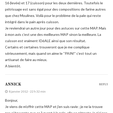
16 (levée) et 17 (cuisson) pour les deux dernières. Toutefois le
pétrissage est sans égal pour des compositions de farine autres
que chez Moulinex. Voilà pour le problème de la pale qui reste
intégré dans le pain après cuisson.
Je reviendrai un autre jour pour des astuces sur cette MAP. Mais
à mon avis c’est une des meilleures MAP sinon la meilleure. La
cuisson est vraiment IDéALE ainsi que son résultat.
Certains et certaines trouveront que je me complique
sérieusement, mais quand on aime le “PAIN!” c’est tout un
artisanat de faire au mieux.
A bientôt.
ANNICK
REPLY
8 janvier 2012 - 22 h 32 min
Bonjour,
Je viens de m’offrir cette MAP et j’en suis ravie ; je ne la trouve
pas si bruyante que ça ? quant à la pale, elle se rétracte, je n’ai pas