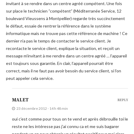
invitant à se rendre dans un centre agréé compétent. Une fois
sur place le technicien “compétent” (Méditerranée Service, 12
boulevard Vieussens à Montpellier) regarde très succinctement
le défaut, essaie de rentrer la référence dans le système
informatique mais ne trouve pas cette référence de machine ! Ce
dernier n’a pas le temps de contacter le service client. Je
recontacte le service client, explique la situation, et reçoit un
message m’invitant à me rendre dans un centre agréé … l’appareil
est toujours sous garantie. En clair, l’appareil pourrait être
correct, mais il ne faut pas avoir besoin du service client, si l’on
peut appeler cela service.
MALET
REPLY
23 décembre 2012 - 14 h 48 min
oui c’est comme pour tous on te vend et après débrouille toi le
reste ne les intéresse pas j’ai connu ca et me suis bagarer
pendant un an pour obtenir un résultat positif pour moi alors