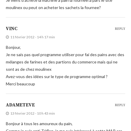
Je viens d’achete la machine a pain la fournee!a pars le site
moulinex ou peut on acheter les sachets la fournee?
VINC
REPLY
11 février 2012 - 14 h 17 min
Bonjour,
Je ne sais pas quel programme utiliser pour fai des pains avec des
mélanges de farines et des partions du commerce mais qui ne
sont as de chez moulinex
Avez-vous des idées sur le type de programme optimal ?
Merci beaucoup
ADAMETEVE
REPLY
13 février 2012 - 10 h 43 min
Bonjour à tous les amoureux du pain,
Comme je suis anti-Téflon, je me suis intéressé à cette MAP car