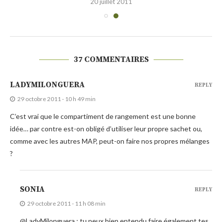
20 juillet 2011
37 COMMENTAIRES
LADYMILONGUERA
REPLY
29 octobre 2011 - 10 h 49 min
C’est vrai que le compartiment de rangement est une bonne
idée… par contre est-on obligé d’utiliser leur propre sachet ou,
comme avec les autres MAP, peut-on faire nos propres mélanges
?
SONIA
REPLY
29 octobre 2011 - 11 h 08 min
@LadyMilonguera : tu peux bien entendu faire également tes