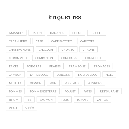
ÉTIQUETTES
AMANDES
BACON
BANANES
BOEUF
BRIOCHE
CACAHUÈTES
CAFÉ
CAKE FACTORY
CAROTTES
CHAMPIGNONS
CHOCOLAT
CHORIZO
CITRONS
CITRON VERT
COMPANION
CONCOURS
COURGETTES
EPICES
FOIE GRAS
FRAISES
FRAMBOISE
FROMAGES
JAMBON
LAIT DE COCO
LARDONS
NOIX DE COCO
NOËL
NUTELLA
OIGNON
PAIN
POIREAUX
POIVRONS
POMMES
POMMES DE TERRE
POULET
PÂTES
RESTAURANT
RHUM
RIZ
SAUMON
TESTS
TOMATE
VANILLE
VEAU
VIDÉO