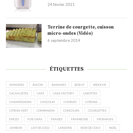
24 février 2011
Terrine de courgette, cuisson
micro-ondes (Vidéo)
6 septembre 2014
ÉTIQUETTES
AMANDES
BACON
BANANES
BOEUF
BRIOCHE
CACAHUÈTES
CAFÉ
CAKE FACTORY
CAROTTES
CHAMPIGNONS
CHOCOLAT
CHORIZO
CITRONS
CITRON VERT
COMPANION
CONCOURS
COURGETTES
EPICES
FOIE GRAS
FRAISES
FRAMBOISE
FROMAGES
JAMBON
LAIT DE COCO
LARDONS
NOIX DE COCO
NOËL