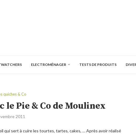
TWATCHERS
ELECTROMÉNAGER
TESTS DE PRODUITS
DIVE
es quiches & Co
ec le Pie & Co de Moulinex
ovembre 2011
eil qui sert à cuire les tourtes, tartes, cakes, … Après avoir réalisé