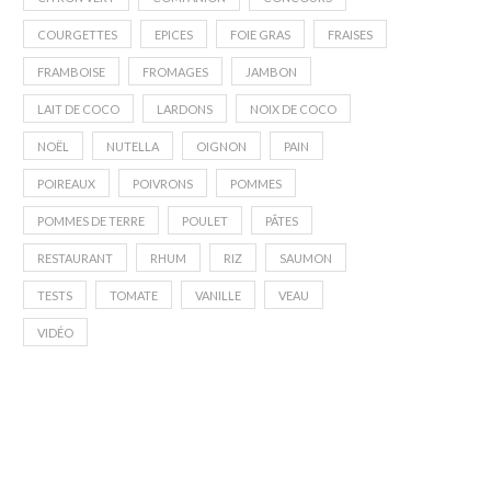
COURGETTES
EPICES
FOIE GRAS
FRAISES
FRAMBOISE
FROMAGES
JAMBON
LAIT DE COCO
LARDONS
NOIX DE COCO
NOËL
NUTELLA
OIGNON
PAIN
POIREAUX
POIVRONS
POMMES
POMMES DE TERRE
POULET
PÂTES
RESTAURANT
RHUM
RIZ
SAUMON
TESTS
TOMATE
VANILLE
VEAU
VIDÉO