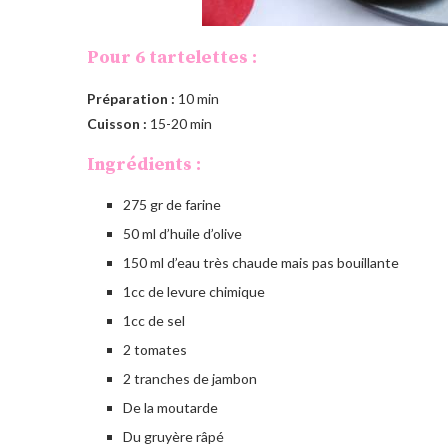
Pour 6 tartelettes :
Préparation :
10 min
Cuisson :
15-20 min
Ingrédients :
275 gr de farine
50 ml d’huile d’olive
150 ml d’eau très chaude mais pas bouillante
1cc de levure chimique
1cc de sel
2 tomates
2 tranches de jambon
De la moutarde
Du gruyère râpé