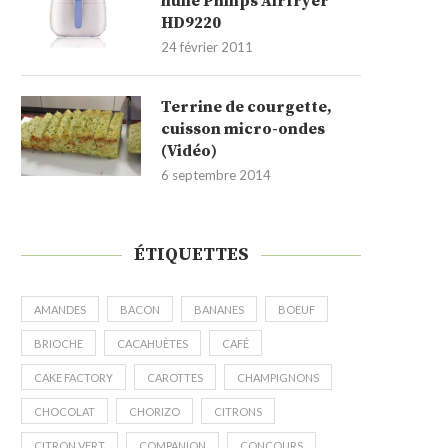
huile Philips Airfryer
HD9220
24 février 2011
Terrine de courgette,
cuisson micro-ondes
(Vidéo)
6 septembre 2014
ÉTIQUETTES
AMANDES
BACON
BANANES
BOEUF
BRIOCHE
CACAHUÈTES
CAFÉ
CAKE FACTORY
CAROTTES
CHAMPIGNONS
CHOCOLAT
CHORIZO
CITRONS
CITRON VERT
COMPANION
CONCOURS