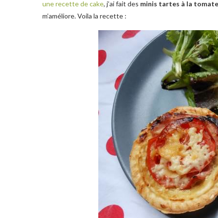
une recette de cake
, j’ai fait des
minis tartes à la tomat
m’améliore. Voila la recette :