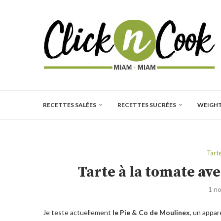
RECETTES SALÉES
RECETTES SUCRÉES
WEIGH
Tart
Tarte à la tomate av
1 n
Je teste actuellement
le Pie & Co de Moulinex
, un appar